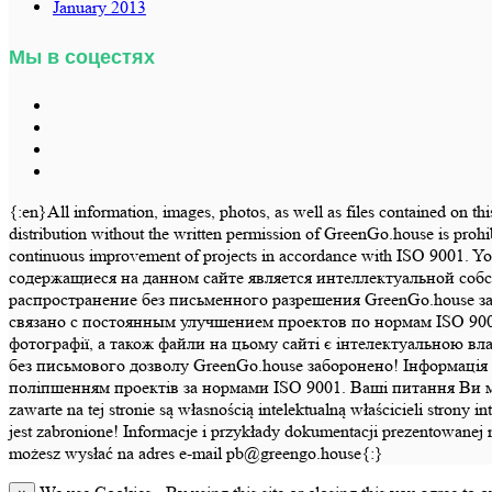
January 2013
Мы в соцестях
{:en}All information, images, photos, as well as files contained on th
distribution without the written permission of GreenGo.house is prohi
continuous improvement of projects in accordance with ISO 9001.
содержащиеся на данном сайте является интеллектуальной соб
распространение без письменного разрешения GreenGo.house з
связано с постоянным улучшением проектов по нормам ISO 900
фотографії, а також файли на цьому сайті є інтелектуальною в
без письмового дозволу GreenGo.house заборонено! Інформація т
поліпшенням проектів за нормами ISO 9001. Ваші питання Ви може
zawarte na tej stronie są własnością intelektualną właścicieli str
jest zabronione! Informacje i przykłady dokumentacji prezentowanej 
możesz wysłać na adres e-mail pb@greengo.house{:}