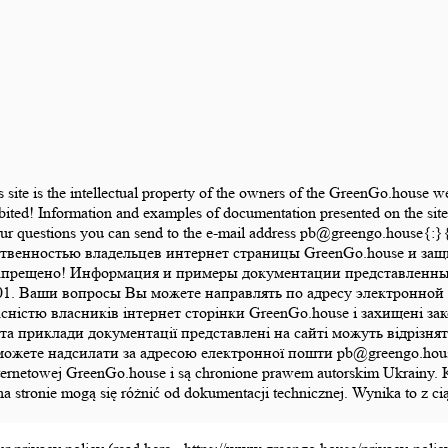
is site is the intellectual property of the owners of the GreenGo.house 
bited! Information and examples of documentation presented on the site 
 Your questions you can send to the e-mail address pb@greengo.hou
ственностью владельцев интернет страницы GreenGo.house и за
апрещено! Информация и примеры документации представленные 
1. Ваши вопросы Вы можете направлять по адресу электронной 
ласністю власників інтернет сторінки GreenGo.house і захищені 
а приклади документації представлені на сайті можуть відрізняти
те надсилати за адресою електронної пошти pb@greengo.house{:}{:
ony internetowej GreenGo.house i są chronione prawem autorskim Ukrai
na stronie mogą się różnić od dokumentacji technicznej. Wynika to z 