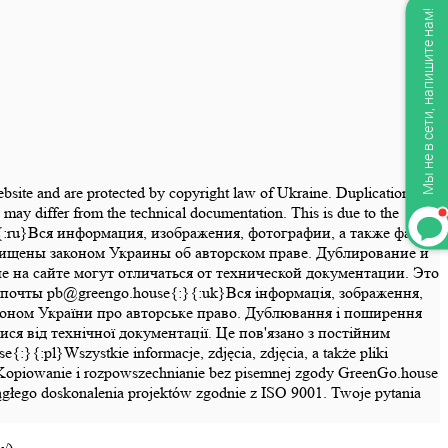
Мы не в сети, напишите нам!
website and are protected by copyright law of Ukraine. Duplication and
may differ from the technical documentation. This is due to the
se{:}{:ru}Вся информация, изображения, фотографии, а также файлы
щищены законом Украины об авторском праве. Дублирование и
на сайте могут отличаться от технической документации. Это
почты pb@greengo.house{:}{:uk}Вся інформація, зображення,
законом України про авторське право. Дублювання і поширення
ся від технічної документації. Це пов'язано з постійним
pl}Wszystkie informacje, zdjęcia, zdjęcia, a także pliki
ny. Kopiowanie i rozpowszechnianie bez pisemnej zgody GreenGo.house
ciągłego doskonalenia projektów zgodnie z ISO 9001. Twoje pytania