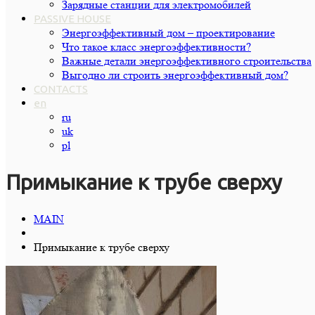
Зарядные станции для электромобилей
PASSIVE HOUSE
Энергоэффективный дом – проектирование
Что такое класс энергоэффективности?
Важные детали энергоэффективного строительства
Выгодно ли строить энергоэффективный дом?
CONTACTS
en
ru
uk
pl
Примыкание к трубе сверху
MAIN
Примыкание к трубе сверху