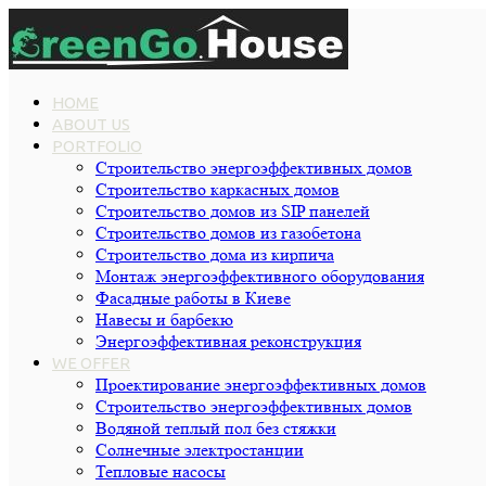
HOME
ABOUT US
PORTFOLIO
Строительство энергоэффективных домов
Строительство каркасных домов
Строительство домов из SIP панелей
Строительство домов из газобетона
Строительство дома из кирпича
Монтаж энергоэффективного оборудования
Фасадные работы в Киеве
Навесы и барбекю
Энергоэффективная реконструкция
WE OFFER
Проектирование энергоэффективных домов
Строительство энергоэффективных домов
Водяной теплый пол без стяжки
Cолнечные электростанции
Тепловые насосы