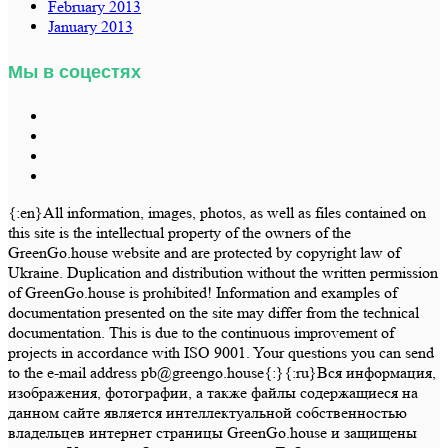
February 2013
January 2013
Мы в соцестях
{:en}All information, images, photos, as well as files contained on
this site is the intellectual property of the owners of the
GreenGo.house website and are protected by copyright law of
Ukraine. Duplication and distribution without the written permission
of GreenGo.house is prohibited! Information and examples of
documentation presented on the site may differ from the technical
documentation. This is due to the continuous improvement of
projects in accordance with ISO 9001. Your questions you can send
to the e-mail address pb@greengo.house{:}{:ru}Вся информация,
изображения, фотографии, а также файлы содержащиеся на
данном сайте является интеллектуальной собственностью
владельцев интернет страницы GreenGo.house и защищены