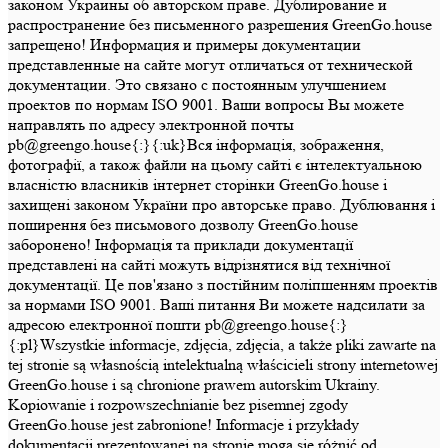
законом Украины об авторском праве. Дублирование и
распространение без письменного разрешения GreenGo.house
запрещено! Информация и примеры документации
представленные на сайте могут отличаться от технической
документации. Это связано с постоянным улучшением
проектов по нормам ISO 9001. Ваши вопросы Вы можете
направлять по адресу электронной почты
pb@greengo.house{:}{:uk}Вся інформація, зображення,
фотографії, а також файли на цьому сайті є інтелектуальною
власністю власників інтернет сторінки GreenGo.house і
захищені законом України про авторське право. Дублювання і
поширення без письмового дозволу GreenGo.house
заборонено! Інформація та приклади документації
представлені на сайті можуть відрізнятися від технічної
документації. Це пов'язано з постійним поліпшенням проектів
за нормами ISO 9001. Ваші питання Ви можете надсилати за
адресою електронної пошти pb@greengo.house{:}
{:pl}Wszystkie informacje, zdjęcia, zdjęcia, a także pliki zawarte na
tej stronie są własnością intelektualną właścicieli strony internetowej
GreenGo.house i są chronione prawem autorskim Ukrainy.
Kopiowanie i rozpowszechnianie bez pisemnej zgody
GreenGo.house jest zabronione! Informacje i przykłady
dokumentacji prezentowanej na stronie mogą się różnić od