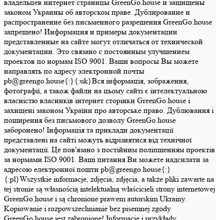
владельцев интернет страницы GreenGo.house и защищены
законом Украины об авторском праве. Дублирование и
распространение без письменного разрешения GreenGo.house
запрещено! Информация и примеры документации
представленные на сайте могут отличаться от технической
документации. Это связано с постоянным улучшением
проектов по нормам ISO 9001. Ваши вопросы Вы можете
направлять по адресу электронной почты
pb@greengo.house{:}{:uk}Вся інформація, зображення,
фотографії, а також файли на цьому сайті є інтелектуальною
власністю власників інтернет сторінки GreenGo.house і
захищені законом України про авторське право. Дублювання і
поширення без письмового дозволу GreenGo.house
заборонено! Інформація та приклади документації
представлені на сайті можуть відрізнятися від технічної
документації. Це пов'язано з постійним поліпшенням проектів
за нормами ISO 9001. Ваші питання Ви можете надсилати за
адресою електронної пошти pb@greengo.house{:}
{:pl}Wszystkie informacje, zdjęcia, zdjęcia, a także pliki zawarte na
tej stronie są własnością intelektualną właścicieli strony internetowej
GreenGo.house i są chronione prawem autorskim Ukrainy.
Kopiowanie i rozpowszechnianie bez pisemnej zgody
GreenGo.house jest zabronione! Informacje i przykłady