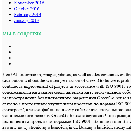
November 2016
October 2016
February 2013
January 2013
Мы в соцестях
{:en}All information, images, photos, as well as files contained on th
distribution without the written permission of GreenGo.house is prohi
continuous improvement of projects in accordance with ISO 9001.
содержащиеся на данном сайте является интеллектуальной соб
распространение без письменного разрешения GreenGo.house з
связано с постоянным улучшением проектов по нормам ISO 900
фотографії, а також файли на цьому сайті є інтелектуальною в
без письмового дозволу GreenGo.house заборонено! Інформація т
поліпшенням проектів за нормами ISO 9001. Ваші питання Ви може
zawarte na tej stronie są własnością intelektualną właścicieli str