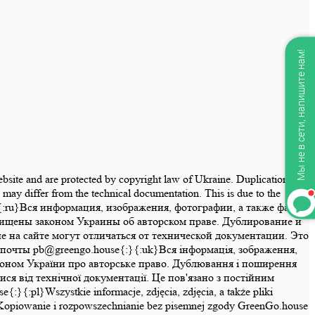
Мы не в сети, напишите нам!
website and are protected by copyright law of Ukraine. Duplication and
may differ from the technical documentation. This is due to the
se{:}{:ru}Вся информация, изображения, фотографии, а также файлы
щищены законом Украины об авторском праве. Дублирование и
на сайте могут отличаться от технической документации. Это
почты pb@greengo.house{:}{:uk}Вся інформація, зображення,
законом України про авторське право. Дублювання і поширення
ся від технічної документації. Це пов'язано з постійним
pl}Wszystkie informacje, zdjęcia, zdjęcia, a także pliki
ny. Kopiowanie i rozpowszechnianie bez pisemnej zgody GreenGo.house