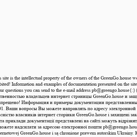
is site is the intellectual property of the owners of the GreenGo.house 
bited! Information and examples of documentation presented on the site 
 Your questions you can send to the e-mail address pb@greengo.hou
ственностью владельцев интернет страницы GreenGo.house и за
апрещено! Информация и примеры документации представленные 
1. Ваши вопросы Вы можете направлять по адресу электронной 
ласністю власників інтернет сторінки GreenGo.house і захищені 
а приклади документації представлені на сайті можуть відрізняти
те надсилати за адресою електронної пошти pb@greengo.house{:}{:
ony internetowej GreenGo.house i są chronione prawem autorskim Ukrai