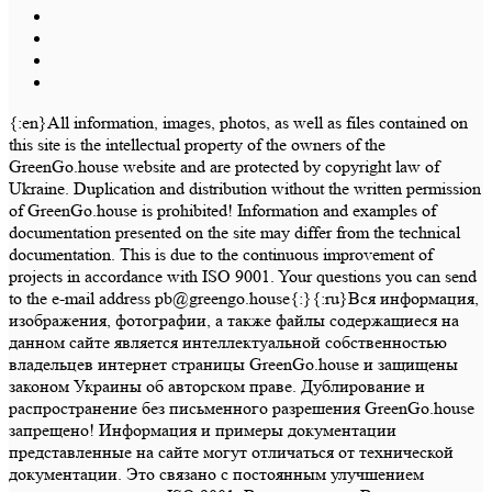
{:en}All information, images, photos, as well as files contained on
this site is the intellectual property of the owners of the
GreenGo.house website and are protected by copyright law of
Ukraine. Duplication and distribution without the written permission
of GreenGo.house is prohibited! Information and examples of
documentation presented on the site may differ from the technical
documentation. This is due to the continuous improvement of
projects in accordance with ISO 9001. Your questions you can send
to the e-mail address pb@greengo.house{:}{:ru}Вся информация,
изображения, фотографии, а также файлы содержащиеся на
данном сайте является интеллектуальной собственностью
владельцев интернет страницы GreenGo.house и защищены
законом Украины об авторском праве. Дублирование и
распространение без письменного разрешения GreenGo.house
запрещено! Информация и примеры документации
представленные на сайте могут отличаться от технической
документации. Это связано с постоянным улучшением