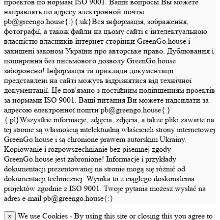
проектов по нормам ISO 9001. Ваши вопросы Вы можете
направлять по адресу электронной почты
pb@greengo.house{:}{:uk}Вся інформація, зображення,
фотографії, а також файли на цьому сайті є інтелектуальною
власністю власників інтернет сторінки GreenGo.house і
захищені законом України про авторське право. Дублювання і
поширення без письмового дозволу GreenGo.house
заборонено! Інформація та приклади документації
представлені на сайті можуть відрізнятися від технічної
документації. Це пов'язано з постійним поліпшенням проектів
за нормами ISO 9001. Ваші питання Ви можете надсилати за
адресою електронної пошти pb@greengo.house{:}
{:pl}Wszystkie informacje, zdjęcia, zdjęcia, a także pliki zawarte na
tej stronie są własnością intelektualną właścicieli strony internetowej
GreenGo.house i są chronione prawem autorskim Ukrainy.
Kopiowanie i rozpowszechnianie bez pisemnej zgody
GreenGo.house jest zabronione! Informacje i przykłady
dokumentacji prezentowanej na stronie mogą się różnić od
dokumentacji technicznej. Wynika to z ciągłego doskonalenia
projektów zgodnie z ISO 9001. Twoje pytania możesz wysłać na
adres e-mail pb@greengo.house{:}
We use Cookies - By using this site or closing this you agree to
×