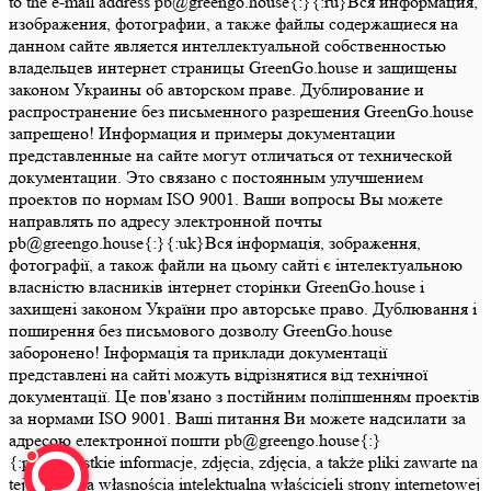
to the e-mail address pb@greengo.house{:}{:ru}Вся информация,
изображения, фотографии, а также файлы содержащиеся на
данном сайте является интеллектуальной собственностью
владельцев интернет страницы GreenGo.house и защищены
законом Украины об авторском праве. Дублирование и
распространение без письменного разрешения GreenGo.house
запрещено! Информация и примеры документации
представленные на сайте могут отличаться от технической
документации. Это связано с постоянным улучшением
проектов по нормам ISO 9001. Ваши вопросы Вы можете
направлять по адресу электронной почты
pb@greengo.house{:}{:uk}Вся інформація, зображення,
фотографії, а також файли на цьому сайті є інтелектуальною
власністю власників інтернет сторінки GreenGo.house і
захищені законом України про авторське право. Дублювання і
поширення без письмового дозволу GreenGo.house
заборонено! Інформація та приклади документації
представлені на сайті можуть відрізнятися від технічної
документації. Це пов'язано з постійним поліпшенням проектів
за нормами ISO 9001. Ваші питання Ви можете надсилати за
адресою електронної пошти pb@greengo.house{:}
{:pl}Wszystkie informacje, zdjęcia, zdjęcia, a także pliki zawarte na
tej stronie są własnością intelektualną właścicieli strony internetowej