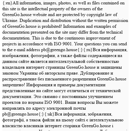
{:en}All information, images, photos, as well as files contained on
this site is the intellectual property of the owners of the
GreenGo.house website and are protected by copyright law of
Ukraine. Duplication and distribution without the written permission
of GreenGo.house is prohibited! Information and examples of
documentation presented on the site may differ from the technical
documentation. This is due to the continuous improvement of
projects in accordance with ISO 9001. Your questions you can send
to the e-mail address pb@greengo.house{:}{:ru}Вся информация,
изображения, фотографии, а также файлы содержащиеся на
данном сайте является интеллектуальной собственностью
владельцев интернет страницы GreenGo.house и защищены
законом Украины об авторском праве. Дублирование и
распространение без письменного разрешения GreenGo.house
запрещено! Информация и примеры документации
представленные на сайте могут отличаться от технической
документации. Это связано с постоянным улучшением
проектов по нормам ISO 9001. Ваши вопросы Вы можете
направлять по адресу электронной почты
pb@greengo.house{:}{:uk}Вся інформація, зображення,
фотографії, а також файли на цьому сайті є інтелектуальною
власністю власників інтернет сторінки GreenGo.house і