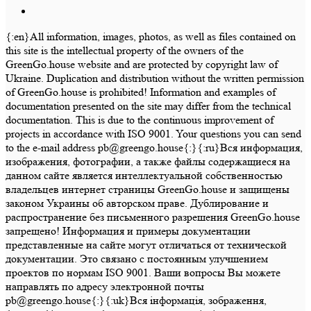
{:en}All information, images, photos, as well as files contained on
this site is the intellectual property of the owners of the
GreenGo.house website and are protected by copyright law of
Ukraine. Duplication and distribution without the written permission
of GreenGo.house is prohibited! Information and examples of
documentation presented on the site may differ from the technical
documentation. This is due to the continuous improvement of
projects in accordance with ISO 9001. Your questions you can send
to the e-mail address pb@greengo.house{:}{:ru}Вся информация,
изображения, фотографии, а также файлы содержащиеся на
данном сайте является интеллектуальной собственностью
владельцев интернет страницы GreenGo.house и защищены
законом Украины об авторском праве. Дублирование и
распространение без письменного разрешения GreenGo.house
запрещено! Информация и примеры документации
представленные на сайте могут отличаться от технической
документации. Это связано с постоянным улучшением
проектов по нормам ISO 9001. Ваши вопросы Вы можете
направлять по адресу электронной почты
pb@greengo.house{:}{:uk}Вся інформація, зображення,