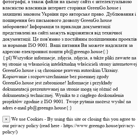
фотографії, а також файли на цьому сайті є інтелектуальною
власністю власників інтернет сторінки GreenGo.house і
захищені законом України про авторське право. Дублювання і
поширення без письмового дозволу GreenGo.house
заборонено! Інформація та приклади документації
представлені на сайті можуть відрізнятися від технічної
документації. Це пов'язано з постійним поліпшенням проектів
за нормами ISO 9001. Ваші питання Ви можете надсилати за
адресою електронної пошти pb@greengo.house{:}
{:pl}Wszystkie informacje, zdjęcia, zdjęcia, a także pliki zawarte na
tej stronie są własnością intelektualną właścicieli strony internetowej
GreenGo.house i są chronione prawem autorskim Ukrainy.
Kopiowanie i rozpowszechnianie bez pisemnej zgody
GreenGo.house jest zabronione! Informacje i przykłady
dokumentacji prezentowanej na stronie mogą się różnić od
dokumentacji technicznej. Wynika to z ciągłego doskonalenia
projektów zgodnie z ISO 9001. Twoje pytania możesz wysłać na
adres e-mail pb@greengo.house{:}
We use Cookies - By using this site or closing this you agree to
×
our privacy policy (read here - https://www.greengo.house/privacy-
policy/)