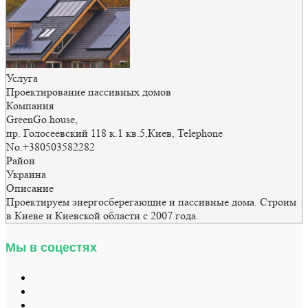
Услуга
Проектирование пассивных домов
Компания
GreenGo.house
,
пр. Голосеевский 118 к.1 кв.5
,
Киев
,
Telephone
No.+380503582282
Район
Украина
Описание
Проектируем энергосберегающие и пассивные дома. Строим
в Киеве и Киевской области с 2007 года.
Мы в соцестях