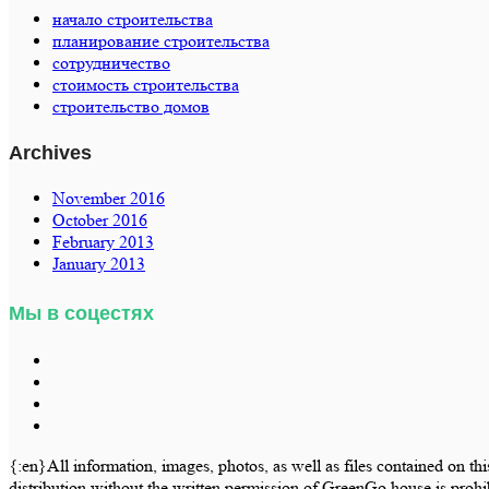
начало строительства
планирование строительства
сотрудничество
стоимость строительства
строительство домов
Archives
November 2016
October 2016
February 2013
January 2013
Мы в соцестях
{:en}All information, images, photos, as well as files contained on th
distribution without the written permission of GreenGo.house is prohi