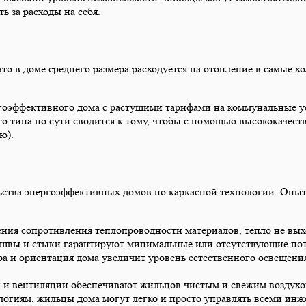
ь за расходы на себя.
 в доме среднего размера расходуется на отопление в самые холо
ргоэффективного дома с растущими тарифами на коммунальные ус
го типа по сути сводится к тому, чтобы с помощью высококачес
ю).
ства энергоэффективных домов по каркасной технологии. Опытна
ния сопротивления теплопроводности материалов, тепло не выхо
 швы и стыки гарантируют минимальные или отсутствующие пот
а и ориентация дома увеличит уровень естественного освещения
и вентиляции обеспечивают жильцов чистым и свежим воздухом
огиям, жильцы дома могут легко и просто управлять всеми ин