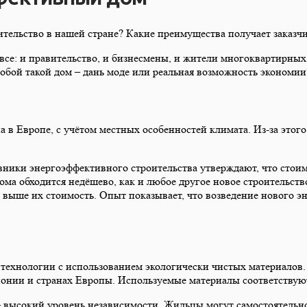
ельство в нашей стране? Какие преимущества получает заказчик
все: и правительство, и бизнесмены, и жители многоквартирны
 собой такой дом – дань моде или реальная возможность экономии
в Европе, с учётом местных особенностей климата. Из-за этого
вники энергоэффективного строительства утверждают, что стоимо
ома обходится недёшево, как и любое другое новое строительств
 выше их стоимость. Опыт показывает, что возведение нового э
технологии с использованием экологически чистых материалов. П
понии и странах Европы. Используемые материалы соответствую
высокий уровень независимости. Жильцы могут самостоятельно