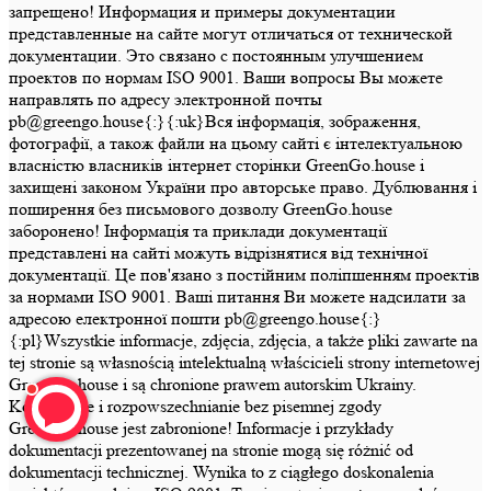
запрещено! Информация и примеры документации
представленные на сайте могут отличаться от технической
документации. Это связано с постоянным улучшением
проектов по нормам ISO 9001. Ваши вопросы Вы можете
направлять по адресу электронной почты
pb@greengo.house{:}{:uk}Вся інформація, зображення,
фотографії, а також файли на цьому сайті є інтелектуальною
власністю власників інтернет сторінки GreenGo.house і
захищені законом України про авторське право. Дублювання і
поширення без письмового дозволу GreenGo.house
заборонено! Інформація та приклади документації
представлені на сайті можуть відрізнятися від технічної
документації. Це пов'язано з постійним поліпшенням проектів
за нормами ISO 9001. Ваші питання Ви можете надсилати за
адресою електронної пошти pb@greengo.house{:}
{:pl}Wszystkie informacje, zdjęcia, zdjęcia, a także pliki zawarte na
tej stronie są własnością intelektualną właścicieli strony internetowej
GreenGo.house i są chronione prawem autorskim Ukrainy.
Kopiowanie i rozpowszechnianie bez pisemnej zgody
GreenGo.house jest zabronione! Informacje i przykłady
dokumentacji prezentowanej na stronie mogą się różnić od
dokumentacji technicznej. Wynika to z ciągłego doskonalenia