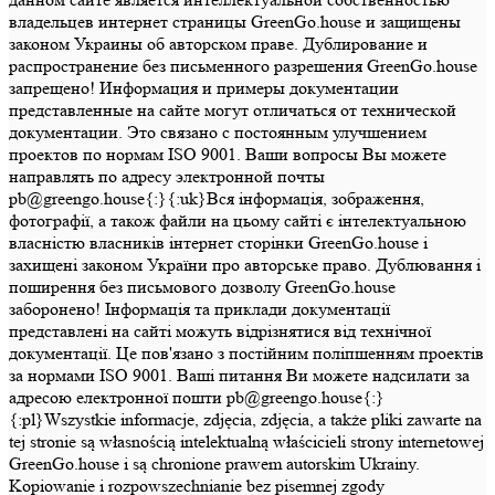
владельцев интернет страницы GreenGo.house и защищены
законом Украины об авторском праве. Дублирование и
распространение без письменного разрешения GreenGo.house
запрещено! Информация и примеры документации
представленные на сайте могут отличаться от технической
документации. Это связано с постоянным улучшением
проектов по нормам ISO 9001. Ваши вопросы Вы можете
направлять по адресу электронной почты
pb@greengo.house{:}{:uk}Вся інформація, зображення,
фотографії, а також файли на цьому сайті є інтелектуальною
власністю власників інтернет сторінки GreenGo.house і
захищені законом України про авторське право. Дублювання і
поширення без письмового дозволу GreenGo.house
заборонено! Інформація та приклади документації
представлені на сайті можуть відрізнятися від технічної
документації. Це пов'язано з постійним поліпшенням проектів
за нормами ISO 9001. Ваші питання Ви можете надсилати за
адресою електронної пошти pb@greengo.house{:}
{:pl}Wszystkie informacje, zdjęcia, zdjęcia, a także pliki zawarte na
tej stronie są własnością intelektualną właścicieli strony internetowej
GreenGo.house i są chronione prawem autorskim Ukrainy.
Kopiowanie i rozpowszechnianie bez pisemnej zgody