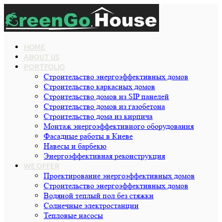
HOME
ABOUT US
PORTFOLIO
Строительство энергоэффективных домов
Строительство каркасных домов
Строительство домов из SIP панелей
Строительство домов из газобетона
Строительство дома из кирпича
Монтаж энергоэффективного оборудования
Фасадные работы в Киеве
Навесы и барбекю
Энергоэффективная реконструкция
WE OFFER
Проектирование энергоэффективных домов
Строительство энергоэффективных домов
Водяной теплый пол без стяжки
Cолнечные электростанции
Тепловые насосы