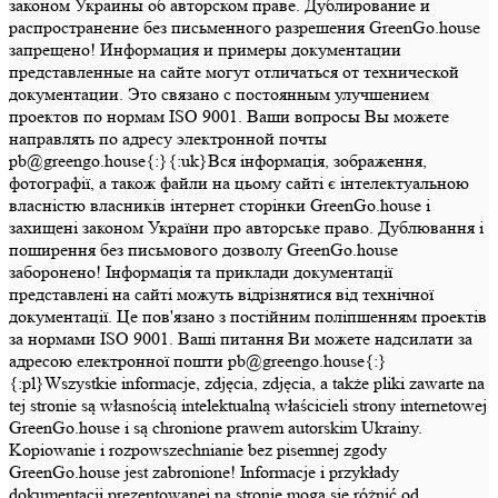
законом Украины об авторском праве. Дублирование и
распространение без письменного разрешения GreenGo.house
запрещено! Информация и примеры документации
представленные на сайте могут отличаться от технической
документации. Это связано с постоянным улучшением
проектов по нормам ISO 9001. Ваши вопросы Вы можете
направлять по адресу электронной почты
pb@greengo.house{:}{:uk}Вся інформація, зображення,
фотографії, а також файли на цьому сайті є інтелектуальною
власністю власників інтернет сторінки GreenGo.house і
захищені законом України про авторське право. Дублювання і
поширення без письмового дозволу GreenGo.house
заборонено! Інформація та приклади документації
представлені на сайті можуть відрізнятися від технічної
документації. Це пов'язано з постійним поліпшенням проектів
за нормами ISO 9001. Ваші питання Ви можете надсилати за
адресою електронної пошти pb@greengo.house{:}
{:pl}Wszystkie informacje, zdjęcia, zdjęcia, a także pliki zawarte na
tej stronie są własnością intelektualną właścicieli strony internetowej
GreenGo.house i są chronione prawem autorskim Ukrainy.
Kopiowanie i rozpowszechnianie bez pisemnej zgody
GreenGo.house jest zabronione! Informacje i przykłady
dokumentacji prezentowanej na stronie mogą się różnić od