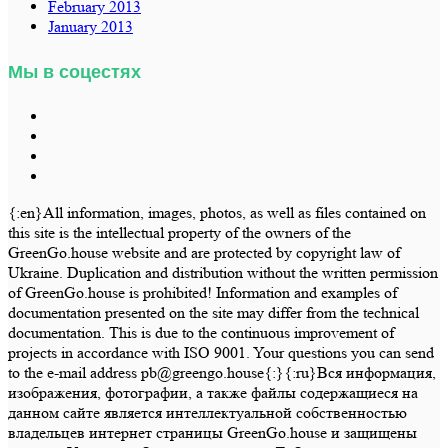
February 2013
January 2013
Мы в соцестях
{:en}All information, images, photos, as well as files contained on
this site is the intellectual property of the owners of the
GreenGo.house website and are protected by copyright law of
Ukraine. Duplication and distribution without the written permission
of GreenGo.house is prohibited! Information and examples of
documentation presented on the site may differ from the technical
documentation. This is due to the continuous improvement of
projects in accordance with ISO 9001. Your questions you can send
to the e-mail address pb@greengo.house{:}{:ru}Вся информация,
изображения, фотографии, а также файлы содержащиеся на
данном сайте является интеллектуальной собственностью
владельцев интернет страницы GreenGo.house и защищены