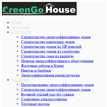
HOME
ABOUT US
PORTFOLIO
Строительство энергоэффективных домов
Строительство каркасных домов
Строительство домов из SIP панелей
Строительство домов из газобетона
Строительство дома из кирпича
Монтаж энергоэффективного оборудования
Фасадные работы в Киеве
Навесы и барбекю
Энергоэффективная реконструкция
WE OFFER
Проектирование энергоэффективных домов
Строительство энергоэффективных домов
Водяной теплый пол без стяжки
Cолнечные электростанции
Тепловые насосы