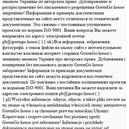
законом Украины об авторском праве. Дублирование и
распространение без письменного разрешения GreenGo.house
запрещено! Информация и примеры документации
представленные на сайте могут отличаться от технической
документации. Это связано с постоянным улучшением
проектов по нормам ISO 9001. Ваши вопросы Вы можете
направлять по адресу электронной почты
pb@greengo.house{:}{:uk}Вся інформація, зображення,
фотографії, а також файли на цьому сайті є інтелектуальною
власністю власників інтернет сторінки GreenGo.house і
захищені законом України про авторське право. Дублювання і
поширення без письмового дозволу GreenGo.house
заборонено! Інформація та приклади документації
представлені на сайті можуть відрізнятися від технічної
документації. Це пов'язано з постійним поліпшенням проектів
за нормами ISO 9001. Ваші питання Ви можете надсилати за
адресою електронної пошти pb@greengo.house{:}
{:pl}Wszystkie informacje, zdjęcia, zdjęcia, a także pliki zawarte na
tej stronie są własnością intelektualną właścicieli strony internetowej
GreenGo.house i są chronione prawem autorskim Ukrainy.
Kopiowanie i rozpowszechnianie bez pisemnej zgody
GreenGo.house jest zabronione! Informacje i przykłady
dokumentacji prezentowanej na stronie mogą się różnić od