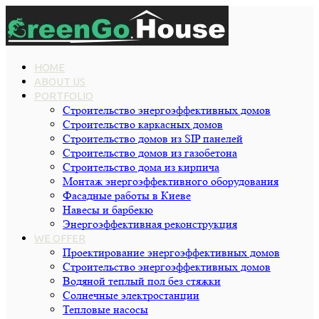
HOME
ABOUT US
PORTFOLIO
Строительство энергоэффективных домов
Строительство каркасных домов
Строительство домов из SIP панелей
Строительство домов из газобетона
Строительство дома из кирпича
Монтаж энергоэффективного оборудования
Фасадные работы в Киеве
Навесы и барбекю
Энергоэффективная реконструкция
WE OFFER
Проектирование энергоэффективных домов
Строительство энергоэффективных домов
Водяной теплый пол без стяжки
Cолнечные электростанции
Тепловые насосы