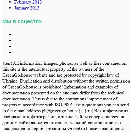
February 2013
January 2013
Мы в соцестях
{:en}All information, images, photos, as well as files contained on
this site is the intellectual property of the owners of the
GreenGo.house website and are protected by copyright law of
Ukraine. Duplication and distribution without the written permission
of GreenGo.house is prohibited! Information and examples of
documentation presented on the site may differ from the technical
documentation. This is due to the continuous improvement of
projects in accordance with ISO 9001. Your questions you can send
to the e-mail address pb@greengo.house{:}{:ru}Вся информация,
изображения, фотографии, а также файлы содержащиеся на
данном сайте является интеллектуальной собственностью
владельцев интернет страницы GreenGo.house и защищены