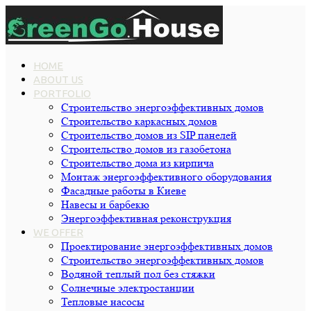
HOME
ABOUT US
PORTFOLIO
Строительство энергоэффективных домов
Строительство каркасных домов
Строительство домов из SIP панелей
Строительство домов из газобетона
Строительство дома из кирпича
Монтаж энергоэффективного оборудования
Фасадные работы в Киеве
Навесы и барбекю
Энергоэффективная реконструкция
WE OFFER
Проектирование энергоэффективных домов
Строительство энергоэффективных домов
Водяной теплый пол без стяжки
Cолнечные электростанции
Тепловые насосы