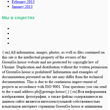
February 2013
January 2013
Мы в соцестях
{:en}All information, images, photos, as well as files contained on
this site is the intellectual property of the owners of the
GreenGo.house website and are protected by copyright law of
Ukraine. Duplication and distribution without the written permission
of GreenGo.house is prohibited! Information and examples of
documentation presented on the site may differ from the technical
documentation. This is due to the continuous improvement of
projects in accordance with ISO 9001. Your questions you can send
to the e-mail address pb@greengo.house{:}{:ru}Вся информация,
изображения, фотографии, а также файлы содержащиеся на
данном сайте является интеллектуальной собственностью
владельцев интернет страницы GreenGo.house и защищены