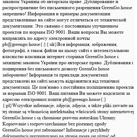
законом Украины об авторском праве. Дублирование и
распространение без письменного разрешения GreenGo.house
запрещено! Информация и примеры документации
представленные на сайте могут отличаться от технической
документации. Это связано с постоянным улучшением
проектов по нормам ISO 9001. Ваши вопросы Вы можете
направлять по адресу электронной почты
pb@greengo.house{:}{:uk}Вся інформація, зображення,
фотографії, а також файли на цьому сайті є інтелектуальною
власністю власників інтернет сторінки GreenGo.house і
захищені законом України про авторське право. Дублювання і
поширення без письмового дозволу GreenGo.house
заборонено! Інформація та приклади документації
представлені на сайті можуть відрізнятися від технічної
документації. Це пов'язано з постійним поліпшенням проектів
за нормами ISO 9001. Ваші питання Ви можете надсилати за
адресою електронної пошти pb@greengo.house{:}
{:pl}Wszystkie informacje, zdjęcia, zdjęcia, a także pliki zawarte na
tej stronie są własnością intelektualną właścicieli strony internetowej
GreenGo.house i są chronione prawem autorskim Ukrainy.
Kopiowanie i rozpowszechnianie bez pisemnej zgody
GreenGo.house jest zabronione! Informacje i przykłady
dokumentacji prezentowanej na stronie mogą się różnić od