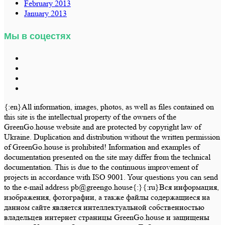
February 2013
January 2013
Мы в соцестях
{:en}All information, images, photos, as well as files contained on
this site is the intellectual property of the owners of the
GreenGo.house website and are protected by copyright law of
Ukraine. Duplication and distribution without the written permission
of GreenGo.house is prohibited! Information and examples of
documentation presented on the site may differ from the technical
documentation. This is due to the continuous improvement of
projects in accordance with ISO 9001. Your questions you can send
to the e-mail address pb@greengo.house{:}{:ru}Вся информация,
изображения, фотографии, а также файлы содержащиеся на
данном сайте является интеллектуальной собственностью
владельцев интернет страницы GreenGo.house и защищены