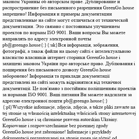
законом Украины об авторском праве. Дублирование и
распространение без письменного разрешения GreenGo.house
запрещено! Информация и примеры документации
представленные на сайте могут отличаться от технической
документации. Это связано с постоянным улучшением
проектов по нормам ISO 9001. Ваши вопросы Вы можете
направлять по адресу электронной почты
pb@greengo.house{:}{:uk}Вся інформація, зображення,
фотографії, а також файли на цьому сайті є інтелектуальною
власністю власників інтернет сторінки GreenGo.house і
захищені законом України про авторське право. Дублювання і
поширення без письмового дозволу GreenGo.house
заборонено! Інформація та приклади документації
представлені на сайті можуть відрізнятися від технічної
документації. Це пов'язано з постійним поліпшенням проектів
за нормами ISO 9001. Ваші питання Ви можете надсилати за
адресою електронної пошти pb@greengo.house{:}
{:pl}Wszystkie informacje, zdjęcia, zdjęcia, a także pliki zawarte na
tej stronie są własnością intelektualną właścicieli strony internetowej
GreenGo.house i są chronione prawem autorskim Ukrainy.
Kopiowanie i rozpowszechnianie bez pisemnej zgody
GreenGo.house jest zabronione! Informacje i przykłady
dokumentacji prezentowanej na stronie mogą się różnić od