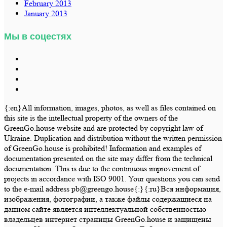
February 2013
January 2013
Мы в соцестях
{:en}All information, images, photos, as well as files contained on
this site is the intellectual property of the owners of the
GreenGo.house website and are protected by copyright law of
Ukraine. Duplication and distribution without the written permission
of GreenGo.house is prohibited! Information and examples of
documentation presented on the site may differ from the technical
documentation. This is due to the continuous improvement of
projects in accordance with ISO 9001. Your questions you can send
to the e-mail address pb@greengo.house{:}{:ru}Вся информация,
изображения, фотографии, а также файлы содержащиеся на
данном сайте является интеллектуальной собственностью
владельцев интернет страницы GreenGo.house и защищены