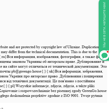
Мы не в сети, напишите нам!
website and are protected by copyright law of Ukraine. Duplication and
may differ from the technical documentation. This is due to the
se{:}{:ru}Вся информация, изображения, фотографии, а также файлы
щищены законом Украины об авторском праве. Дублирование и
на сайте могут отличаться от технической документации. Это
почты pb@greengo.house{:}{:uk}Вся інформація, зображення,
законом України про авторське право. Дублювання і поширення
ся від технічної документації. Це пов'язано з постійним
pl}Wszystkie informacje, zdjęcia, zdjęcia, a także pliki
ny. Kopiowanie i rozpowszechnianie bez pisemnej zgody GreenGo.house
ciągłego doskonalenia projektów zgodnie z ISO 9001. Twoje pytania