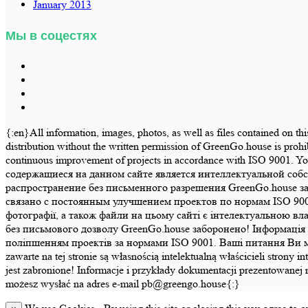
January 2013
Мы в соцестях
{:en}All information, images, photos, as well as files contained on th
distribution without the written permission of GreenGo.house is prohi
continuous improvement of projects in accordance with ISO 9001.
содержащиеся на данном сайте является интеллектуальной соб
распространение без письменного разрешения GreenGo.house з
связано с постоянным улучшением проектов по нормам ISO 900
фотографії, а також файли на цьому сайті є інтелектуальною в
без письмового дозволу GreenGo.house заборонено! Інформація т
поліпшенням проектів за нормами ISO 9001. Ваші питання Ви може
zawarte na tej stronie są własnością intelektualną właścicieli str
jest zabronione! Informacje i przykłady dokumentacji prezentowanej 
możesz wysłać na adres e-mail pb@greengo.house{:}