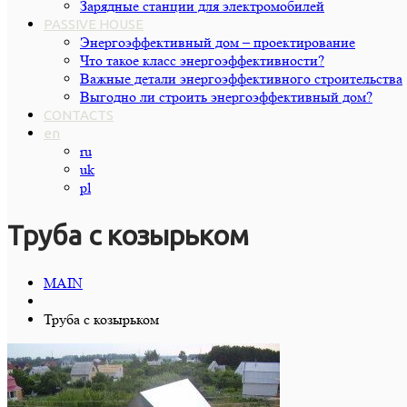
Зарядные станции для электромобилей
PASSIVE HOUSE
Энергоэффективный дом – проектирование
Что такое класс энергоэффективности?
Важные детали энергоэффективного строительства
Выгодно ли строить энергоэффективный дом?
CONTACTS
en
ru
uk
pl
Труба с козырьком
MAIN
Труба с козырьком