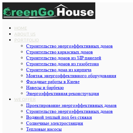
HOME
ABOUT US
PORTFOLIO
Строительство энергоэффективных домов
Строительство каркасных домов
Строительство домов из SIP панелей
Строительство домов из газобетона
Строительство дома из кирпича
Монтаж энергоэффективного оборудования
Фасадные работы в Киеве
Навесы и барбекю
Энергоэффективная реконструкция
WE OFFER
Проектирование энергоэффективных домов
Строительство энергоэффективных домов
Водяной теплый пол без стяжки
Cолнечные электростанции
Тепловые насосы