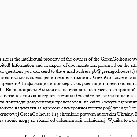
is site is the intellectual property of the owners of the GreenGo.house 
bited! Information and examples of documentation presented on the site 
 Your questions you can send to the e-mail address pb@greengo.hou
ственностью владельцев интернет страницы GreenGo.house и за
апрещено! Информация и примеры документации представленные 
1. Ваши вопросы Вы можете направлять по адресу электронной 
ласністю власників інтернет сторінки GreenGo.house і захищені 
а приклади документації представлені на сайті можуть відрізняти
те надсилати за адресою електронної пошти pb@greengo.house{:}{:
ony internetowej GreenGo.house i są chronione prawem autorskim Ukrai
na stronie mogą się różnić od dokumentacji technicznej. Wynika to z 