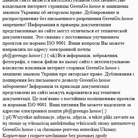
владельцев интернет страницы GreenGo.house и защищены
законом Украины об авторском праве. Дублирование и
распространение без письменного разрешения GreenGo.house
запрещено! Информация и примеры документации
представленные на сайте могут отличаться от технической
документации. Это связано с постоянным улучшением
проектов по нормам ISO 9001. Ваши вопросы Вы можете
направлять по адресу электронной почты
pb@greengo.house{:}{:uk}Вся інформація, зображення,
фотографії, а також файли на цьому сайті є інтелектуальною
власністю власників інтернет сторінки GreenGo.house і
захищені законом України про авторське право. Дублювання і
поширення без письмового дозволу GreenGo.house
заборонено! Інформація та приклади документації
представлені на сайті можуть відрізнятися від технічної
документації. Це пов'язано з постійним поліпшенням проектів
за нормами ISO 9001. Ваші питання Ви можете надсилати за
адресою електронної пошти pb@greengo.house{:}
{:pl}Wszystkie informacje, zdjęcia, zdjęcia, a także pliki zawarte na
tej stronie są własnością intelektualną właścicieli strony internetowej
GreenGo.house i są chronione prawem autorskim Ukrainy.
Kopiowanie i rozpowszechnianie bez pisemnej zgody