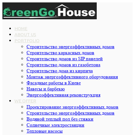
HOME
ABOUT US
PORTFOLIO
Строительство энергоэффективных домов
Строительство каркасных домов
Строительство домов из SIP панелей
Строительство домов из газобетона
Строительство дома из кирпича
Монтаж энергоэффективного оборудования
Фасадные работы в Киеве
Навесы и барбекю
Энергоэффективная реконструкция
WE OFFER
Проектирование энергоэффективных домов
Строительство энергоэффективных домов
Водяной теплый пол без стяжки
Cолнечные электростанции
Тепловые насосы