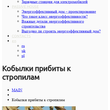
Зарядные станции для электромобилей
PASSIVE HOUSE
Энергоэффективный дом – проектирование
Что такое класс энергоэффективности?
Важные детали энергоэффективного
строительства
Выгодно ли строить энергоэффективный дом?
CONTACTS
en
ru
uk
pl
Кобылки прибиты к
стропилам
MAIN
Кобылки прибиты к стропилам