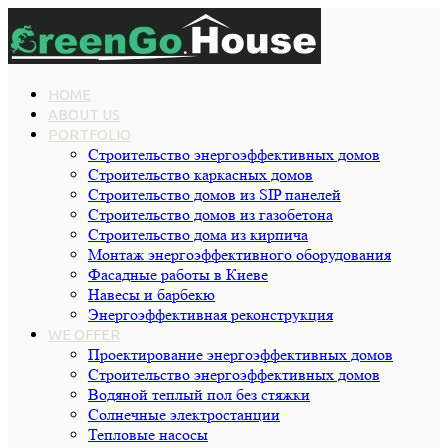
HOME
ABOUT US
PORTFOLIO
Строительство энергоэффективных домов
Строительство каркасных домов
Строительство домов из SIP панелей
Строительство домов из газобетона
Строительство дома из кирпича
Монтаж энергоэффективного оборудования
Фасадные работы в Киеве
Навесы и барбекю
Энергоэффективная реконструкция
WE OFFER
Проектирование энергоэффективных домов
Строительство энергоэффективных домов
Водяной теплый пол без стяжки
Cолнечные электростанции
Тепловые насосы