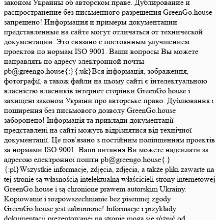
законом Украины об авторском праве. Дублирование и
распространение без письменного разрешения GreenGo.house
запрещено! Информация и примеры документации
представленные на сайте могут отличаться от технической
документации. Это связано с постоянным улучшением
проектов по нормам ISO 9001. Ваши вопросы Вы можете
направлять по адресу электронной почты
pb@greengo.house{:}{:uk}Вся інформація, зображення,
фотографії, а також файли на цьому сайті є інтелектуальною
власністю власників інтернет сторінки GreenGo.house і
захищені законом України про авторське право. Дублювання і
поширення без письмового дозволу GreenGo.house
заборонено! Інформація та приклади документації
представлені на сайті можуть відрізнятися від технічної
документації. Це пов'язано з постійним поліпшенням проектів
за нормами ISO 9001. Ваші питання Ви можете надсилати за
адресою електронної пошти pb@greengo.house{:}
{:pl}Wszystkie informacje, zdjęcia, zdjęcia, a także pliki zawarte na
tej stronie są własnością intelektualną właścicieli strony internetowej
GreenGo.house i są chronione prawem autorskim Ukrainy.
Kopiowanie i rozpowszechnianie bez pisemnej zgody
GreenGo.house jest zabronione! Informacje i przykłady
dokumentacji prezentowanej na stronie mogą się różnić od