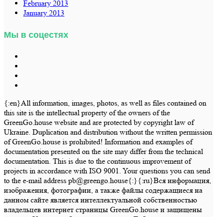
February 2013
January 2013
Мы в соцестях
{:en}All information, images, photos, as well as files contained on
this site is the intellectual property of the owners of the
GreenGo.house website and are protected by copyright law of
Ukraine. Duplication and distribution without the written permission
of GreenGo.house is prohibited! Information and examples of
documentation presented on the site may differ from the technical
documentation. This is due to the continuous improvement of
projects in accordance with ISO 9001. Your questions you can send
to the e-mail address pb@greengo.house{:}{:ru}Вся информация,
изображения, фотографии, а также файлы содержащиеся на
данном сайте является интеллектуальной собственностью
владельцев интернет страницы GreenGo.house и защищены