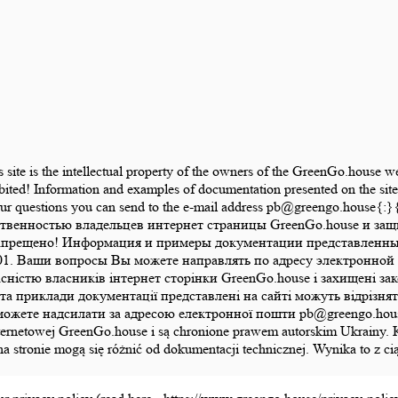
is site is the intellectual property of the owners of the GreenGo.house 
bited! Information and examples of documentation presented on the site 
 Your questions you can send to the e-mail address pb@greengo.hou
ственностью владельцев интернет страницы GreenGo.house и за
апрещено! Информация и примеры документации представленные 
1. Ваши вопросы Вы можете направлять по адресу электронной 
ласністю власників інтернет сторінки GreenGo.house і захищені 
а приклади документації представлені на сайті можуть відрізняти
те надсилати за адресою електронної пошти pb@greengo.house{:}{:
ony internetowej GreenGo.house i są chronione prawem autorskim Ukrai
na stronie mogą się różnić od dokumentacji technicznej. Wynika to z 