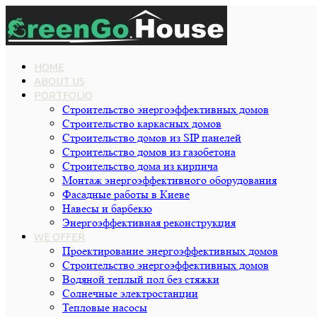
HOME
ABOUT US
PORTFOLIO
Строительство энергоэффективных домов
Строительство каркасных домов
Строительство домов из SIP панелей
Строительство домов из газобетона
Строительство дома из кирпича
Монтаж энергоэффективного оборудования
Фасадные работы в Киеве
Навесы и барбекю
Энергоэффективная реконструкция
WE OFFER
Проектирование энергоэффективных домов
Строительство энергоэффективных домов
Водяной теплый пол без стяжки
Cолнечные электростанции
Тепловые насосы