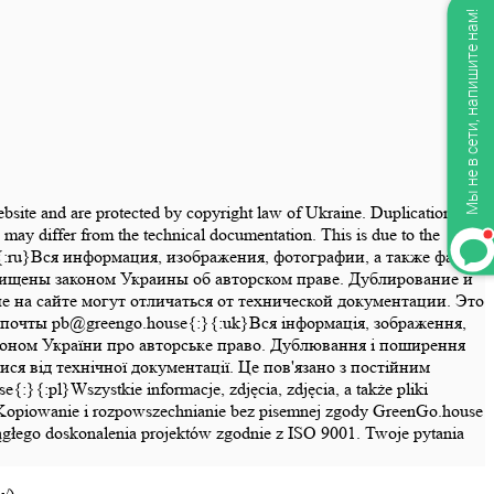
Мы не в сети, напишите нам!
website and are protected by copyright law of Ukraine. Duplication and
may differ from the technical documentation. This is due to the
se{:}{:ru}Вся информация, изображения, фотографии, а также файлы
щищены законом Украины об авторском праве. Дублирование и
на сайте могут отличаться от технической документации. Это
почты pb@greengo.house{:}{:uk}Вся інформація, зображення,
законом України про авторське право. Дублювання і поширення
ся від технічної документації. Це пов'язано з постійним
pl}Wszystkie informacje, zdjęcia, zdjęcia, a także pliki
ny. Kopiowanie i rozpowszechnianie bez pisemnej zgody GreenGo.house
ciągłego doskonalenia projektów zgodnie z ISO 9001. Twoje pytania