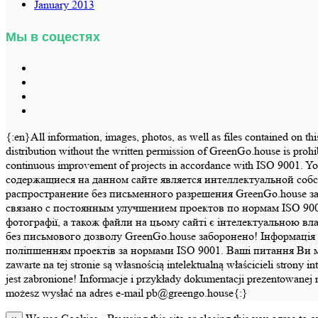
January 2013
Мы в соцестях
{:en}All information, images, photos, as well as files contained on th
distribution without the written permission of GreenGo.house is prohi
continuous improvement of projects in accordance with ISO 9001.
содержащиеся на данном сайте является интеллектуальной соб
распространение без письменного разрешения GreenGo.house з
связано с постоянным улучшением проектов по нормам ISO 900
фотографії, а також файли на цьому сайті є інтелектуальною в
без письмового дозволу GreenGo.house заборонено! Інформація т
поліпшенням проектів за нормами ISO 9001. Ваші питання Ви може
zawarte na tej stronie są własnością intelektualną właścicieli str
jest zabronione! Informacje i przykłady dokumentacji prezentowanej 
możesz wysłać na adres e-mail pb@greengo.house{:}