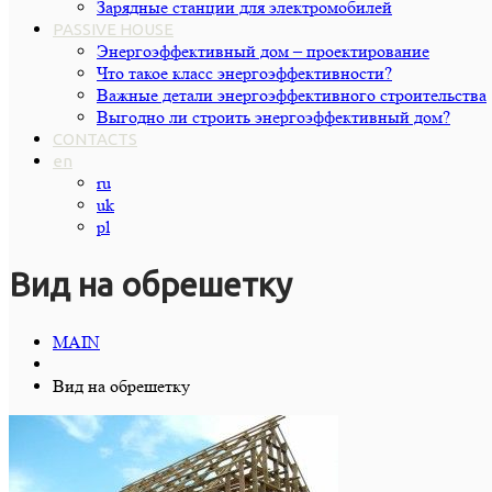
Зарядные станции для электромобилей
PASSIVE HOUSE
Энергоэффективный дом – проектирование
Что такое класс энергоэффективности?
Важные детали энергоэффективного строительства
Выгодно ли строить энергоэффективный дом?
CONTACTS
en
ru
uk
pl
Вид на обрешетку
MAIN
Вид на обрешетку