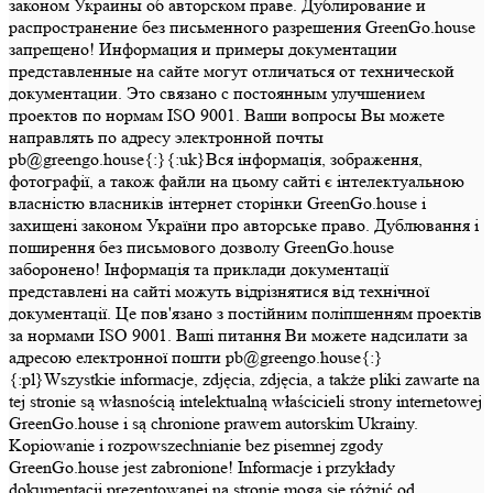
законом Украины об авторском праве. Дублирование и
распространение без письменного разрешения GreenGo.house
запрещено! Информация и примеры документации
представленные на сайте могут отличаться от технической
документации. Это связано с постоянным улучшением
проектов по нормам ISO 9001. Ваши вопросы Вы можете
направлять по адресу электронной почты
pb@greengo.house{:}{:uk}Вся інформація, зображення,
фотографії, а також файли на цьому сайті є інтелектуальною
власністю власників інтернет сторінки GreenGo.house і
захищені законом України про авторське право. Дублювання і
поширення без письмового дозволу GreenGo.house
заборонено! Інформація та приклади документації
представлені на сайті можуть відрізнятися від технічної
документації. Це пов'язано з постійним поліпшенням проектів
за нормами ISO 9001. Ваші питання Ви можете надсилати за
адресою електронної пошти pb@greengo.house{:}
{:pl}Wszystkie informacje, zdjęcia, zdjęcia, a także pliki zawarte na
tej stronie są własnością intelektualną właścicieli strony internetowej
GreenGo.house i są chronione prawem autorskim Ukrainy.
Kopiowanie i rozpowszechnianie bez pisemnej zgody
GreenGo.house jest zabronione! Informacje i przykłady
dokumentacji prezentowanej na stronie mogą się różnić od