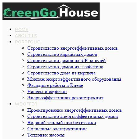
HOME
ABOUT US
PORTFOLIO
Строительство энергоэффективных домов
Строительство каркасных домов
Строительство домов из SIP панелей
Строительство домов из газобетона
Строительство дома из кирпича
Монтаж энергоэффективного оборудования
Фасадные работы в Киеве
Навесы и барбекю
Энергоэффективная реконструкция
WE OFFER
Проектирование энергоэффективных домов
Строительство энергоэффективных домов
Водяной теплый пол без стяжки
Cолнечные электростанции
Тепловые насосы