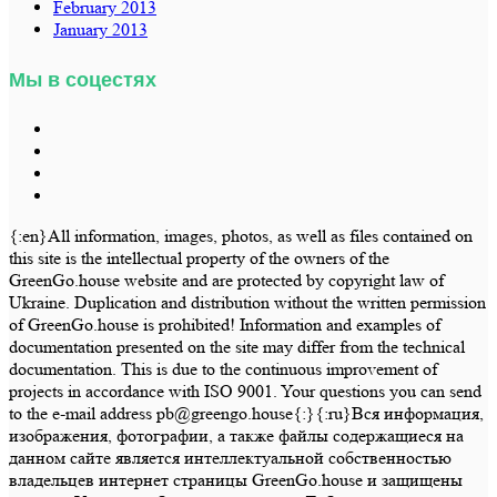
February 2013
January 2013
Мы в соцестях
{:en}All information, images, photos, as well as files contained on
this site is the intellectual property of the owners of the
GreenGo.house website and are protected by copyright law of
Ukraine. Duplication and distribution without the written permission
of GreenGo.house is prohibited! Information and examples of
documentation presented on the site may differ from the technical
documentation. This is due to the continuous improvement of
projects in accordance with ISO 9001. Your questions you can send
to the e-mail address pb@greengo.house{:}{:ru}Вся информация,
изображения, фотографии, а также файлы содержащиеся на
данном сайте является интеллектуальной собственностью
владельцев интернет страницы GreenGo.house и защищены