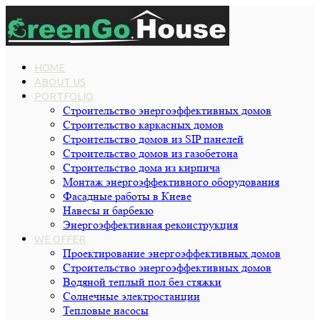
HOME
ABOUT US
PORTFOLIO
Строительство энергоэффективных домов
Строительство каркасных домов
Строительство домов из SIP панелей
Строительство домов из газобетона
Строительство дома из кирпича
Монтаж энергоэффективного оборудования
Фасадные работы в Киеве
Навесы и барбекю
Энергоэффективная реконструкция
WE OFFER
Проектирование энергоэффективных домов
Строительство энергоэффективных домов
Водяной теплый пол без стяжки
Cолнечные электростанции
Тепловые насосы