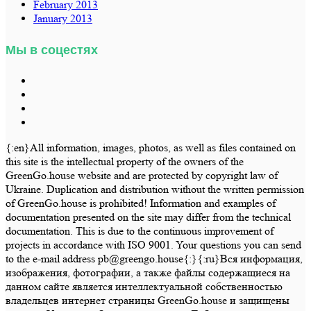
February 2013
January 2013
Мы в соцестях
{:en}All information, images, photos, as well as files contained on
this site is the intellectual property of the owners of the
GreenGo.house website and are protected by copyright law of
Ukraine. Duplication and distribution without the written permission
of GreenGo.house is prohibited! Information and examples of
documentation presented on the site may differ from the technical
documentation. This is due to the continuous improvement of
projects in accordance with ISO 9001. Your questions you can send
to the e-mail address pb@greengo.house{:}{:ru}Вся информация,
изображения, фотографии, а также файлы содержащиеся на
данном сайте является интеллектуальной собственностью
владельцев интернет страницы GreenGo.house и защищены