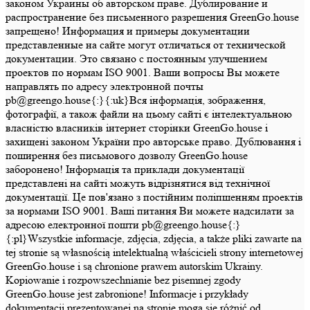
законом Украины об авторском праве. Дублирование и
распространение без письменного разрешения GreenGo.house
запрещено! Информация и примеры документации
представленные на сайте могут отличаться от технической
документации. Это связано с постоянным улучшением
проектов по нормам ISO 9001. Ваши вопросы Вы можете
направлять по адресу электронной почты
pb@greengo.house{:}{:uk}Вся інформація, зображення,
фотографії, а також файли на цьому сайті є інтелектуальною
власністю власників інтернет сторінки GreenGo.house і
захищені законом України про авторське право. Дублювання і
поширення без письмового дозволу GreenGo.house
заборонено! Інформація та приклади документації
представлені на сайті можуть відрізнятися від технічної
документації. Це пов'язано з постійним поліпшенням проектів
за нормами ISO 9001. Ваші питання Ви можете надсилати за
адресою електронної пошти pb@greengo.house{:}
{:pl}Wszystkie informacje, zdjęcia, zdjęcia, a także pliki zawarte na
tej stronie są własnością intelektualną właścicieli strony internetowej
GreenGo.house i są chronione prawem autorskim Ukrainy.
Kopiowanie i rozpowszechnianie bez pisemnej zgody
GreenGo.house jest zabronione! Informacje i przykłady
dokumentacji prezentowanej na stronie mogą się różnić od