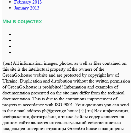
February 2013
January 2013
Мы в соцестях
{:en}All information, images, photos, as well as files contained on
this site is the intellectual property of the owners of the
GreenGo.house website and are protected by copyright law of
Ukraine. Duplication and distribution without the written permission
of GreenGo.house is prohibited! Information and examples of
documentation presented on the site may differ from the technical
documentation. This is due to the continuous improvement of
projects in accordance with ISO 9001. Your questions you can send
to the e-mail address pb@greengo.house{:}{:ru}Вся информация,
изображения, фотографии, а также файлы содержащиеся на
данном сайте является интеллектуальной собственностью
владельцев интернет страницы GreenGo.house и защищены