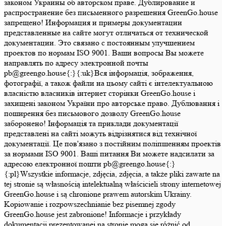
законом Украины об авторском праве. Дублирование и
распространение без письменного разрешения GreenGo.house
запрещено! Информация и примеры документации
представленные на сайте могут отличаться от технической
документации. Это связано с постоянным улучшением
проектов по нормам ISO 9001. Ваши вопросы Вы можете
направлять по адресу электронной почты
pb@greengo.house{:}{:uk}Вся інформація, зображення,
фотографії, а також файли на цьому сайті є інтелектуальною
власністю власників інтернет сторінки GreenGo.house і
захищені законом України про авторське право. Дублювання і
поширення без письмового дозволу GreenGo.house
заборонено! Інформація та приклади документації
представлені на сайті можуть відрізнятися від технічної
документації. Це пов'язано з постійним поліпшенням проектів
за нормами ISO 9001. Ваші питання Ви можете надсилати за
адресою електронної пошти pb@greengo.house{:}
{:pl}Wszystkie informacje, zdjęcia, zdjęcia, a także pliki zawarte na
tej stronie są własnością intelektualną właścicieli strony internetowej
GreenGo.house i są chronione prawem autorskim Ukrainy.
Kopiowanie i rozpowszechnianie bez pisemnej zgody
GreenGo.house jest zabronione! Informacje i przykłady
dokumentacji prezentowanej na stronie mogą się różnić od