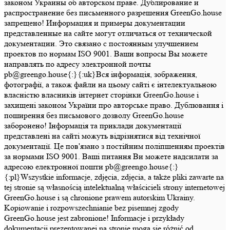
законом Украины об авторском праве. Дублирование и
распространение без письменного разрешения GreenGo.house
запрещено! Информация и примеры документации
представленные на сайте могут отличаться от технической
документации. Это связано с постоянным улучшением
проектов по нормам ISO 9001. Ваши вопросы Вы можете
направлять по адресу электронной почты
pb@greengo.house{:}{:uk}Вся інформація, зображення,
фотографії, а також файли на цьому сайті є інтелектуальною
власністю власників інтернет сторінки GreenGo.house і
захищені законом України про авторське право. Дублювання і
поширення без письмового дозволу GreenGo.house
заборонено! Інформація та приклади документації
представлені на сайті можуть відрізнятися від технічної
документації. Це пов'язано з постійним поліпшенням проектів
за нормами ISO 9001. Ваші питання Ви можете надсилати за
адресою електронної пошти pb@greengo.house{:}
{:pl}Wszystkie informacje, zdjęcia, zdjęcia, a także pliki zawarte na
tej stronie są własnością intelektualną właścicieli strony internetowej
GreenGo.house i są chronione prawem autorskim Ukrainy.
Kopiowanie i rozpowszechnianie bez pisemnej zgody
GreenGo.house jest zabronione! Informacje i przykłady
dokumentacji prezentowanej na stronie mogą się różnić od