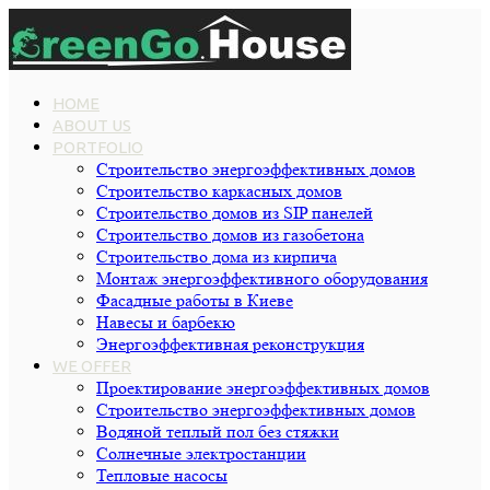
HOME
ABOUT US
PORTFOLIO
Строительство энергоэффективных домов
Строительство каркасных домов
Строительство домов из SIP панелей
Строительство домов из газобетона
Строительство дома из кирпича
Монтаж энергоэффективного оборудования
Фасадные работы в Киеве
Навесы и барбекю
Энергоэффективная реконструкция
WE OFFER
Проектирование энергоэффективных домов
Строительство энергоэффективных домов
Водяной теплый пол без стяжки
Cолнечные электростанции
Тепловые насосы