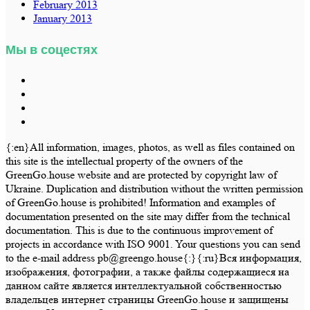
February 2013
January 2013
Мы в соцестях
{:en}All information, images, photos, as well as files contained on
this site is the intellectual property of the owners of the
GreenGo.house website and are protected by copyright law of
Ukraine. Duplication and distribution without the written permission
of GreenGo.house is prohibited! Information and examples of
documentation presented on the site may differ from the technical
documentation. This is due to the continuous improvement of
projects in accordance with ISO 9001. Your questions you can send
to the e-mail address pb@greengo.house{:}{:ru}Вся информация,
изображения, фотографии, а также файлы содержащиеся на
данном сайте является интеллектуальной собственностью
владельцев интернет страницы GreenGo.house и защищены