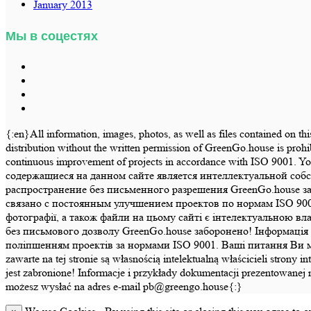
January 2013
Мы в соцестях
{:en}All information, images, photos, as well as files contained on th
distribution without the written permission of GreenGo.house is prohi
continuous improvement of projects in accordance with ISO 9001.
содержащиеся на данном сайте является интеллектуальной соб
распространение без письменного разрешения GreenGo.house з
связано с постоянным улучшением проектов по нормам ISO 900
фотографії, а також файли на цьому сайті є інтелектуальною в
без письмового дозволу GreenGo.house заборонено! Інформація т
поліпшенням проектів за нормами ISO 9001. Ваші питання Ви може
zawarte na tej stronie są własnością intelektualną właścicieli str
jest zabronione! Informacje i przykłady dokumentacji prezentowanej 
możesz wysłać na adres e-mail pb@greengo.house{:}