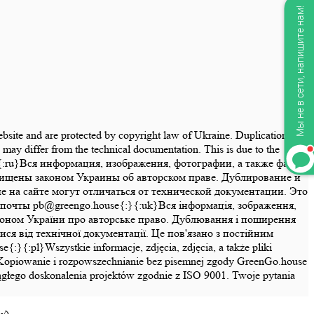
Мы не в сети, напишите нам!
website and are protected by copyright law of Ukraine. Duplication and
may differ from the technical documentation. This is due to the
se{:}{:ru}Вся информация, изображения, фотографии, а также файлы
щищены законом Украины об авторском праве. Дублирование и
на сайте могут отличаться от технической документации. Это
почты pb@greengo.house{:}{:uk}Вся інформація, зображення,
законом України про авторське право. Дублювання і поширення
ся від технічної документації. Це пов'язано з постійним
pl}Wszystkie informacje, zdjęcia, zdjęcia, a także pliki
ny. Kopiowanie i rozpowszechnianie bez pisemnej zgody GreenGo.house
ciągłego doskonalenia projektów zgodnie z ISO 9001. Twoje pytania