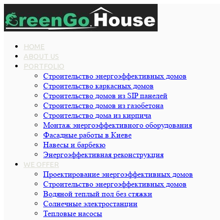
HOME
ABOUT US
PORTFOLIO
Строительство энергоэффективных домов
Строительство каркасных домов
Строительство домов из SIP панелей
Строительство домов из газобетона
Строительство дома из кирпича
Монтаж энергоэффективного оборудования
Фасадные работы в Киеве
Навесы и барбекю
Энергоэффективная реконструкция
WE OFFER
Проектирование энергоэффективных домов
Строительство энергоэффективных домов
Водяной теплый пол без стяжки
Cолнечные электростанции
Тепловые насосы