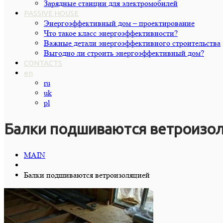
Зарядные станции для электромобилей
PASSIVE HOUSE
Энергоэффективный дом – проектирование
Что такое класс энергоэффективности?
Важные детали энергоэффективного строительства
Выгодно ли строить энергоэффективный дом?
CONTACTS
en
ru
uk
pl
Балки подшиваются ветроизо
MAIN
Балки подшиваются ветроизоляцией