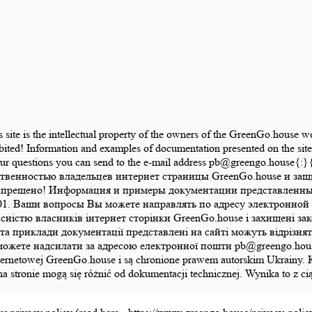
is site is the intellectual property of the owners of the GreenGo.house 
bited! Information and examples of documentation presented on the site 
 Your questions you can send to the e-mail address pb@greengo.hou
ственностью владельцев интернет страницы GreenGo.house и за
апрещено! Информация и примеры документации представленные 
1. Ваши вопросы Вы можете направлять по адресу электронной 
ласністю власників інтернет сторінки GreenGo.house і захищені 
а приклади документації представлені на сайті можуть відрізняти
те надсилати за адресою електронної пошти pb@greengo.house{:}{:
ony internetowej GreenGo.house i są chronione prawem autorskim Ukrai
na stronie mogą się różnić od dokumentacji technicznej. Wynika to z 