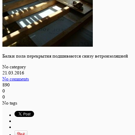
Балки пола перекрытия подшиваются снизу ветроизоляцией
No category
21.03.2016
No comments
890
0
0
No tags