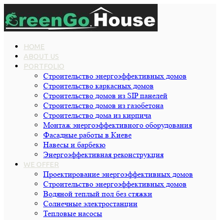
HOME
ABOUT US
PORTFOLIO
Строительство энергоэффективных домов
Строительство каркасных домов
Строительство домов из SIP панелей
Строительство домов из газобетона
Строительство дома из кирпича
Монтаж энергоэффективного оборудования
Фасадные работы в Киеве
Навесы и барбекю
Энергоэффективная реконструкция
WE OFFER
Проектирование энергоэффективных домов
Строительство энергоэффективных домов
Водяной теплый пол без стяжки
Cолнечные электростанции
Тепловые насосы