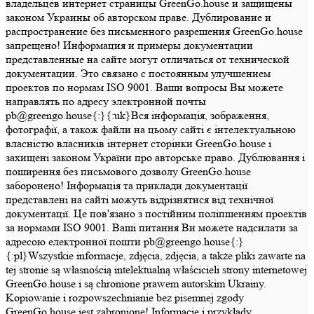
владельцев интернет страницы GreenGo.house и защищены
законом Украины об авторском праве. Дублирование и
распространение без письменного разрешения GreenGo.house
запрещено! Информация и примеры документации
представленные на сайте могут отличаться от технической
документации. Это связано с постоянным улучшением
проектов по нормам ISO 9001. Ваши вопросы Вы можете
направлять по адресу электронной почты
pb@greengo.house{:}{:uk}Вся інформація, зображення,
фотографії, а також файли на цьому сайті є інтелектуальною
власністю власників інтернет сторінки GreenGo.house і
захищені законом України про авторське право. Дублювання і
поширення без письмового дозволу GreenGo.house
заборонено! Інформація та приклади документації
представлені на сайті можуть відрізнятися від технічної
документації. Це пов'язано з постійним поліпшенням проектів
за нормами ISO 9001. Ваші питання Ви можете надсилати за
адресою електронної пошти pb@greengo.house{:}
{:pl}Wszystkie informacje, zdjęcia, zdjęcia, a także pliki zawarte na
tej stronie są własnością intelektualną właścicieli strony internetowej
GreenGo.house i są chronione prawem autorskim Ukrainy.
Kopiowanie i rozpowszechnianie bez pisemnej zgody
GreenGo.house jest zabronione! Informacje i przykłady