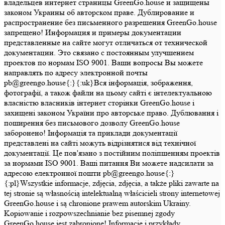
владельцев интернет страницы GreenGo.house и защищены
законом Украины об авторском праве. Дублирование и
распространение без письменного разрешения GreenGo.house
запрещено! Информация и примеры документации
представленные на сайте могут отличаться от технической
документации. Это связано с постоянным улучшением
проектов по нормам ISO 9001. Ваши вопросы Вы можете
направлять по адресу электронной почты
pb@greengo.house{:}{:uk}Вся інформація, зображення,
фотографії, а також файли на цьому сайті є інтелектуальною
власністю власників інтернет сторінки GreenGo.house і
захищені законом України про авторське право. Дублювання і
поширення без письмового дозволу GreenGo.house
заборонено! Інформація та приклади документації
представлені на сайті можуть відрізнятися від технічної
документації. Це пов'язано з постійним поліпшенням проектів
за нормами ISO 9001. Ваші питання Ви можете надсилати за
адресою електронної пошти pb@greengo.house{:}
{:pl}Wszystkie informacje, zdjęcia, zdjęcia, a także pliki zawarte na
tej stronie są własnością intelektualną właścicieli strony internetowej
GreenGo.house i są chronione prawem autorskim Ukrainy.
Kopiowanie i rozpowszechnianie bez pisemnej zgody
GreenGo.house jest zabronione! Informacje i przykłady