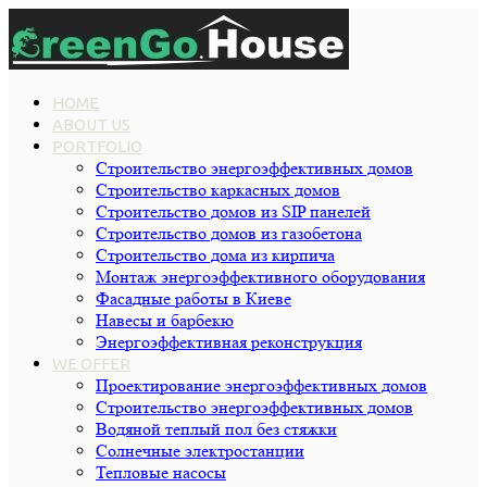
HOME
ABOUT US
PORTFOLIO
Строительство энергоэффективных домов
Строительство каркасных домов
Строительство домов из SIP панелей
Строительство домов из газобетона
Строительство дома из кирпича
Монтаж энергоэффективного оборудования
Фасадные работы в Киеве
Навесы и барбекю
Энергоэффективная реконструкция
WE OFFER
Проектирование энергоэффективных домов
Строительство энергоэффективных домов
Водяной теплый пол без стяжки
Cолнечные электростанции
Тепловые насосы