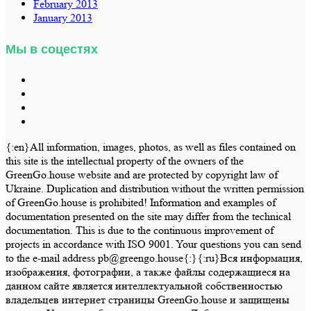
February 2013
January 2013
Мы в соцестях
{:en}All information, images, photos, as well as files contained on
this site is the intellectual property of the owners of the
GreenGo.house website and are protected by copyright law of
Ukraine. Duplication and distribution without the written permission
of GreenGo.house is prohibited! Information and examples of
documentation presented on the site may differ from the technical
documentation. This is due to the continuous improvement of
projects in accordance with ISO 9001. Your questions you can send
to the e-mail address pb@greengo.house{:}{:ru}Вся информация,
изображения, фотографии, а также файлы содержащиеся на
данном сайте является интеллектуальной собственностью
владельцев интернет страницы GreenGo.house и защищены