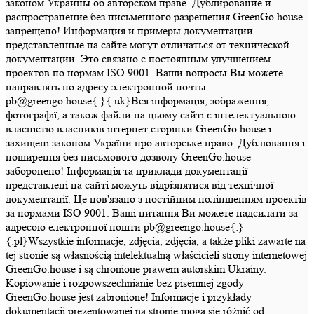
законом Украины об авторском праве. Дублирование и
распространение без письменного разрешения GreenGo.house
запрещено! Информация и примеры документации
представленные на сайте могут отличаться от технической
документации. Это связано с постоянным улучшением
проектов по нормам ISO 9001. Ваши вопросы Вы можете
направлять по адресу электронной почты
pb@greengo.house{:}{:uk}Вся інформація, зображення,
фотографії, а також файли на цьому сайті є інтелектуальною
власністю власників інтернет сторінки GreenGo.house і
захищені законом України про авторське право. Дублювання і
поширення без письмового дозволу GreenGo.house
заборонено! Інформація та приклади документації
представлені на сайті можуть відрізнятися від технічної
документації. Це пов'язано з постійним поліпшенням проектів
за нормами ISO 9001. Ваші питання Ви можете надсилати за
адресою електронної пошти pb@greengo.house{:}
{:pl}Wszystkie informacje, zdjęcia, zdjęcia, a także pliki zawarte na
tej stronie są własnością intelektualną właścicieli strony internetowej
GreenGo.house i są chronione prawem autorskim Ukrainy.
Kopiowanie i rozpowszechnianie bez pisemnej zgody
GreenGo.house jest zabronione! Informacje i przykłady
dokumentacji prezentowanej na stronie mogą się różnić od