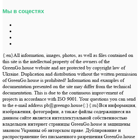
Мы в соцестях
{:en}All information, images, photos, as well as files contained on
this site is the intellectual property of the owners of the
GreenGo.house website and are protected by copyright law of
Ukraine. Duplication and distribution without the written permission
of GreenGo.house is prohibited! Information and examples of
documentation presented on the site may differ from the technical
documentation. This is due to the continuous improvement of
projects in accordance with ISO 9001. Your questions you can send
to the e-mail address pb@greengo.house{:}{:ru}Вся информация,
изображения, фотографии, а также файлы содержащиеся на
данном сайте является интеллектуальной собственностью
владельцев интернет страницы GreenGo.house и защищены
законом Украины об авторском праве. Дублирование и
распространение без письменного разрешения GreenGo.house