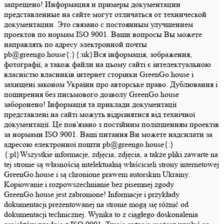
запрещено! Информация и примеры документации
представленные на сайте могут отличаться от технической
документации. Это связано с постоянным улучшением
проектов по нормам ISO 9001. Ваши вопросы Вы можете
направлять по адресу электронной почты
pb@greengo.house{:}{:uk}Вся інформація, зображення,
фотографії, а також файли на цьому сайті є інтелектуальною
власністю власників інтернет сторінки GreenGo.house і
захищені законом України про авторське право. Дублювання і
поширення без письмового дозволу GreenGo.house
заборонено! Інформація та приклади документації
представлені на сайті можуть відрізнятися від технічної
документації. Це пов'язано з постійним поліпшенням проектів
за нормами ISO 9001. Ваші питання Ви можете надсилати за
адресою електронної пошти pb@greengo.house{:}
{:pl}Wszystkie informacje, zdjęcia, zdjęcia, a także pliki zawarte na
tej stronie są własnością intelektualną właścicieli strony internetowej
GreenGo.house i są chronione prawem autorskim Ukrainy.
Kopiowanie i rozpowszechnianie bez pisemnej zgody
GreenGo.house jest zabronione! Informacje i przykłady
dokumentacji prezentowanej na stronie mogą się różnić od
dokumentacji technicznej. Wynika to z ciągłego doskonalenia