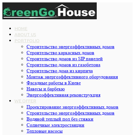
HOME
ABOUT US
PORTFOLIO
Строительство энергоэффективных домов
Строительство каркасных домов
Строительство домов из SIP панелей
Строительство домов из газобетона
Строительство дома из кирпича
Монтаж энергоэффективного оборудования
Фасадные работы в Киеве
Навесы и барбекю
Энергоэффективная реконструкция
WE OFFER
Проектирование энергоэффективных домов
Строительство энергоэффективных домов
Водяной теплый пол без стяжки
Cолнечные электростанции
Тепловые насосы