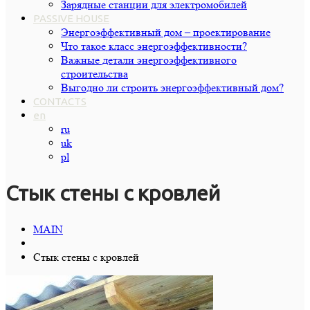
Зарядные станции для электромобилей
PASSIVE HOUSE
Энергоэффективный дом – проектирование
Что такое класс энергоэффективности?
Важные детали энергоэффективного
строительства
Выгодно ли строить энергоэффективный дом?
CONTACTS
en
ru
uk
pl
Стык стены с кровлей
MAIN
Стык стены с кровлей