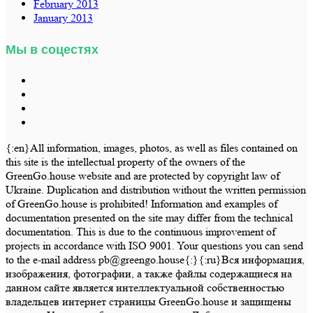
February 2013
January 2013
Мы в соцестях
{:en}All information, images, photos, as well as files contained on
this site is the intellectual property of the owners of the
GreenGo.house website and are protected by copyright law of
Ukraine. Duplication and distribution without the written permission
of GreenGo.house is prohibited! Information and examples of
documentation presented on the site may differ from the technical
documentation. This is due to the continuous improvement of
projects in accordance with ISO 9001. Your questions you can send
to the e-mail address pb@greengo.house{:}{:ru}Вся информация,
изображения, фотографии, а также файлы содержащиеся на
данном сайте является интеллектуальной собственностью
владельцев интернет страницы GreenGo.house и защищены