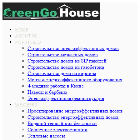
HOME
ABOUT US
PORTFOLIO
Строительство энергоэффективных домов
Строительство каркасных домов
Строительство домов из SIP панелей
Строительство домов из газобетона
Строительство дома из кирпича
Монтаж энергоэффективного оборудования
Фасадные работы в Киеве
Навесы и барбекю
Энергоэффективная реконструкция
WE OFFER
Проектирование энергоэффективных домов
Строительство энергоэффективных домов
Водяной теплый пол без стяжки
Cолнечные электростанции
Тепловые насосы