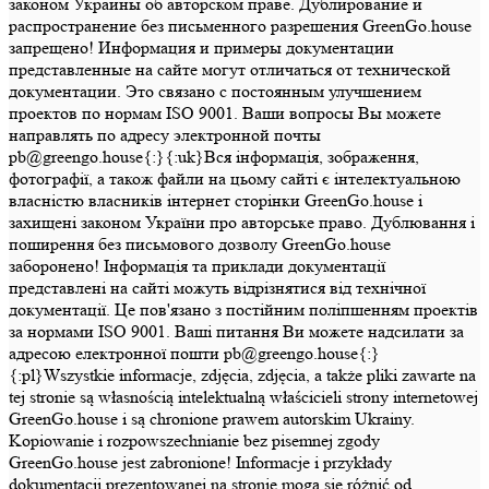
законом Украины об авторском праве. Дублирование и
распространение без письменного разрешения GreenGo.house
запрещено! Информация и примеры документации
представленные на сайте могут отличаться от технической
документации. Это связано с постоянным улучшением
проектов по нормам ISO 9001. Ваши вопросы Вы можете
направлять по адресу электронной почты
pb@greengo.house{:}{:uk}Вся інформація, зображення,
фотографії, а також файли на цьому сайті є інтелектуальною
власністю власників інтернет сторінки GreenGo.house і
захищені законом України про авторське право. Дублювання і
поширення без письмового дозволу GreenGo.house
заборонено! Інформація та приклади документації
представлені на сайті можуть відрізнятися від технічної
документації. Це пов'язано з постійним поліпшенням проектів
за нормами ISO 9001. Ваші питання Ви можете надсилати за
адресою електронної пошти pb@greengo.house{:}
{:pl}Wszystkie informacje, zdjęcia, zdjęcia, a także pliki zawarte na
tej stronie są własnością intelektualną właścicieli strony internetowej
GreenGo.house i są chronione prawem autorskim Ukrainy.
Kopiowanie i rozpowszechnianie bez pisemnej zgody
GreenGo.house jest zabronione! Informacje i przykłady
dokumentacji prezentowanej na stronie mogą się różnić od