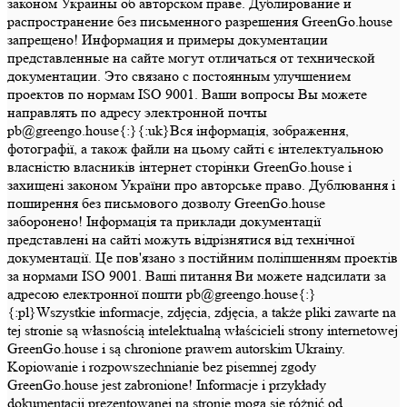
законом Украины об авторском праве. Дублирование и
распространение без письменного разрешения GreenGo.house
запрещено! Информация и примеры документации
представленные на сайте могут отличаться от технической
документации. Это связано с постоянным улучшением
проектов по нормам ISO 9001. Ваши вопросы Вы можете
направлять по адресу электронной почты
pb@greengo.house{:}{:uk}Вся інформація, зображення,
фотографії, а також файли на цьому сайті є інтелектуальною
власністю власників інтернет сторінки GreenGo.house і
захищені законом України про авторське право. Дублювання і
поширення без письмового дозволу GreenGo.house
заборонено! Інформація та приклади документації
представлені на сайті можуть відрізнятися від технічної
документації. Це пов'язано з постійним поліпшенням проектів
за нормами ISO 9001. Ваші питання Ви можете надсилати за
адресою електронної пошти pb@greengo.house{:}
{:pl}Wszystkie informacje, zdjęcia, zdjęcia, a także pliki zawarte na
tej stronie są własnością intelektualną właścicieli strony internetowej
GreenGo.house i są chronione prawem autorskim Ukrainy.
Kopiowanie i rozpowszechnianie bez pisemnej zgody
GreenGo.house jest zabronione! Informacje i przykłady
dokumentacji prezentowanej na stronie mogą się różnić od