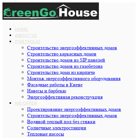
HOME
ABOUT US
PORTFOLIO
Строительство энергоэффективных домов
Строительство каркасных домов
Строительство домов из SIP панелей
Строительство домов из газобетона
Строительство дома из кирпича
Монтаж энергоэффективного оборудования
Фасадные работы в Киеве
Навесы и барбекю
Энергоэффективная реконструкция
WE OFFER
Проектирование энергоэффективных домов
Строительство энергоэффективных домов
Водяной теплый пол без стяжки
Cолнечные электростанции
Тепловые насосы