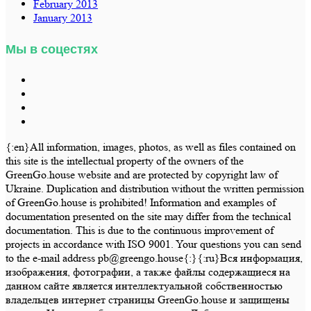
February 2013
January 2013
Мы в соцестях
{:en}All information, images, photos, as well as files contained on
this site is the intellectual property of the owners of the
GreenGo.house website and are protected by copyright law of
Ukraine. Duplication and distribution without the written permission
of GreenGo.house is prohibited! Information and examples of
documentation presented on the site may differ from the technical
documentation. This is due to the continuous improvement of
projects in accordance with ISO 9001. Your questions you can send
to the e-mail address pb@greengo.house{:}{:ru}Вся информация,
изображения, фотографии, а также файлы содержащиеся на
данном сайте является интеллектуальной собственностью
владельцев интернет страницы GreenGo.house и защищены