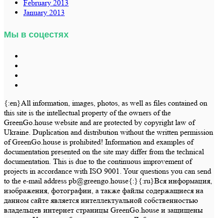
February 2013
January 2013
Мы в соцестях
{:en}All information, images, photos, as well as files contained on
this site is the intellectual property of the owners of the
GreenGo.house website and are protected by copyright law of
Ukraine. Duplication and distribution without the written permission
of GreenGo.house is prohibited! Information and examples of
documentation presented on the site may differ from the technical
documentation. This is due to the continuous improvement of
projects in accordance with ISO 9001. Your questions you can send
to the e-mail address pb@greengo.house{:}{:ru}Вся информация,
изображения, фотографии, а также файлы содержащиеся на
данном сайте является интеллектуальной собственностью
владельцев интернет страницы GreenGo.house и защищены