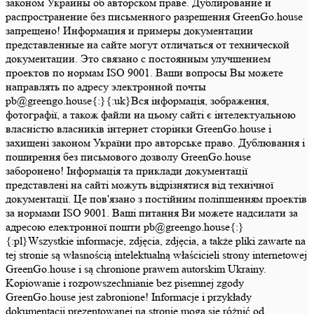
законом Украины об авторском праве. Дублирование и
распространение без письменного разрешения GreenGo.house
запрещено! Информация и примеры документации
представленные на сайте могут отличаться от технической
документации. Это связано с постоянным улучшением
проектов по нормам ISO 9001. Ваши вопросы Вы можете
направлять по адресу электронной почты
pb@greengo.house{:}{:uk}Вся інформація, зображення,
фотографії, а також файли на цьому сайті є інтелектуальною
власністю власників інтернет сторінки GreenGo.house і
захищені законом України про авторське право. Дублювання і
поширення без письмового дозволу GreenGo.house
заборонено! Інформація та приклади документації
представлені на сайті можуть відрізнятися від технічної
документації. Це пов'язано з постійним поліпшенням проектів
за нормами ISO 9001. Ваші питання Ви можете надсилати за
адресою електронної пошти pb@greengo.house{:}
{:pl}Wszystkie informacje, zdjęcia, zdjęcia, a także pliki zawarte na
tej stronie są własnością intelektualną właścicieli strony internetowej
GreenGo.house i są chronione prawem autorskim Ukrainy.
Kopiowanie i rozpowszechnianie bez pisemnej zgody
GreenGo.house jest zabronione! Informacje i przykłady
dokumentacji prezentowanej na stronie mogą się różnić od