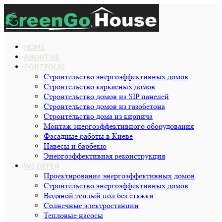
HOME
ABOUT US
PORTFOLIO
Строительство энергоэффективных домов
Строительство каркасных домов
Строительство домов из SIP панелей
Строительство домов из газобетона
Строительство дома из кирпича
Монтаж энергоэффективного оборудования
Фасадные работы в Киеве
Навесы и барбекю
Энергоэффективная реконструкция
WE OFFER
Проектирование энергоэффективных домов
Строительство энергоэффективных домов
Водяной теплый пол без стяжки
Cолнечные электростанции
Тепловые насосы