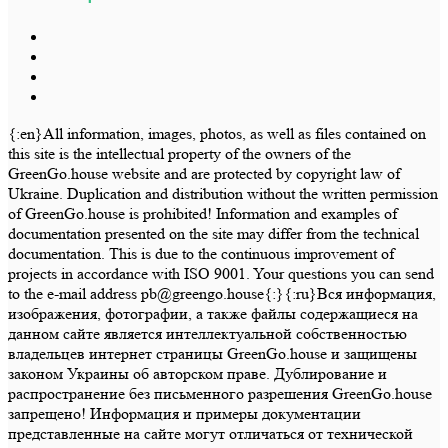
{:en}All information, images, photos, as well as files contained on
this site is the intellectual property of the owners of the
GreenGo.house website and are protected by copyright law of
Ukraine. Duplication and distribution without the written permission
of GreenGo.house is prohibited! Information and examples of
documentation presented on the site may differ from the technical
documentation. This is due to the continuous improvement of
projects in accordance with ISO 9001. Your questions you can send
to the e-mail address pb@greengo.house{:}{:ru}Вся информация,
изображения, фотографии, а также файлы содержащиеся на
данном сайте является интеллектуальной собственностью
владельцев интернет страницы GreenGo.house и защищены
законом Украины об авторском праве. Дублирование и
распространение без письменного разрешения GreenGo.house
запрещено! Информация и примеры документации
представленные на сайте могут отличаться от технической