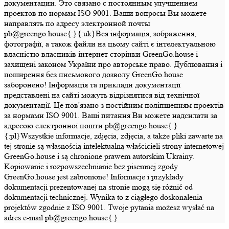
документации. Это связано с постоянным улучшением
проектов по нормам ISO 9001. Ваши вопросы Вы можете
направлять по адресу электронной почты
pb@greengo.house{:}{:uk}Вся інформація, зображення,
фотографії, а також файли на цьому сайті є інтелектуальною
власністю власників інтернет сторінки GreenGo.house і
захищені законом України про авторське право. Дублювання і
поширення без письмового дозволу GreenGo.house
заборонено! Інформація та приклади документації
представлені на сайті можуть відрізнятися від технічної
документації. Це пов'язано з постійним поліпшенням проектів
за нормами ISO 9001. Ваші питання Ви можете надсилати за
адресою електронної пошти pb@greengo.house{:}
{:pl}Wszystkie informacje, zdjęcia, zdjęcia, a także pliki zawarte na
tej stronie są własnością intelektualną właścicieli strony internetowej
GreenGo.house i są chronione prawem autorskim Ukrainy.
Kopiowanie i rozpowszechnianie bez pisemnej zgody
GreenGo.house jest zabronione! Informacje i przykłady
dokumentacji prezentowanej na stronie mogą się różnić od
dokumentacji technicznej. Wynika to z ciągłego doskonalenia
projektów zgodnie z ISO 9001. Twoje pytania możesz wysłać na
adres e-mail pb@greengo.house{:}