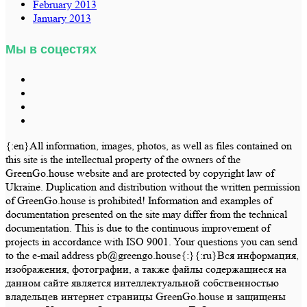
February 2013
January 2013
Мы в соцестях
{:en}All information, images, photos, as well as files contained on
this site is the intellectual property of the owners of the
GreenGo.house website and are protected by copyright law of
Ukraine. Duplication and distribution without the written permission
of GreenGo.house is prohibited! Information and examples of
documentation presented on the site may differ from the technical
documentation. This is due to the continuous improvement of
projects in accordance with ISO 9001. Your questions you can send
to the e-mail address pb@greengo.house{:}{:ru}Вся информация,
изображения, фотографии, а также файлы содержащиеся на
данном сайте является интеллектуальной собственностью
владельцев интернет страницы GreenGo.house и защищены