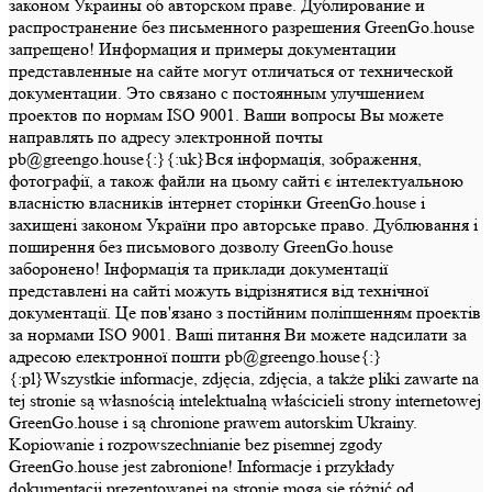
законом Украины об авторском праве. Дублирование и
распространение без письменного разрешения GreenGo.house
запрещено! Информация и примеры документации
представленные на сайте могут отличаться от технической
документации. Это связано с постоянным улучшением
проектов по нормам ISO 9001. Ваши вопросы Вы можете
направлять по адресу электронной почты
pb@greengo.house{:}{:uk}Вся інформація, зображення,
фотографії, а також файли на цьому сайті є інтелектуальною
власністю власників інтернет сторінки GreenGo.house і
захищені законом України про авторське право. Дублювання і
поширення без письмового дозволу GreenGo.house
заборонено! Інформація та приклади документації
представлені на сайті можуть відрізнятися від технічної
документації. Це пов'язано з постійним поліпшенням проектів
за нормами ISO 9001. Ваші питання Ви можете надсилати за
адресою електронної пошти pb@greengo.house{:}
{:pl}Wszystkie informacje, zdjęcia, zdjęcia, a także pliki zawarte na
tej stronie są własnością intelektualną właścicieli strony internetowej
GreenGo.house i są chronione prawem autorskim Ukrainy.
Kopiowanie i rozpowszechnianie bez pisemnej zgody
GreenGo.house jest zabronione! Informacje i przykłady
dokumentacji prezentowanej na stronie mogą się różnić od