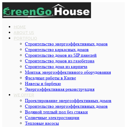
HOME
ABOUT US
PORTFOLIO
Строительство энергоэффективных домов
Строительство каркасных домов
Строительство домов из SIP панелей
Строительство домов из газобетона
Строительство дома из кирпича
Монтаж энергоэффективного оборудования
Фасадные работы в Киеве
Навесы и барбекю
Энергоэффективная реконструкция
WE OFFER
Проектирование энергоэффективных домов
Строительство энергоэффективных домов
Водяной теплый пол без стяжки
Cолнечные электростанции
Тепловые насосы