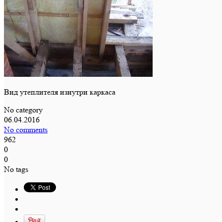
Вид утеплителя изнутри каркаса
No category
06.04.2016
No comments
962
0
0
No tags