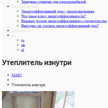
Зарядные станции для электромобилей
PASSIVE HOUSE
Энергоэффективный дом – проектирование
Что такое класс энергоэффективности?
Важные детали энергоэффективного строительства
Выгодно ли строить энергоэффективный дом?
CONTACTS
en
ru
uk
pl
Утеплитель изнутри
MAIN
Утеплитель изнутри