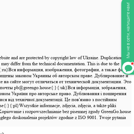
Мы не в сети, напишите нам!
website and are protected by copyright law of Ukraine. Duplication and
may differ from the technical documentation. This is due to the
se{:}{:ru}Вся информация, изображения, фотографии, а также файлы
щищены законом Украины об авторском праве. Дублирование и
на сайте могут отличаться от технической документации. Это
почты pb@greengo.house{:}{:uk}Вся інформація, зображення,
законом України про авторське право. Дублювання і поширення
ся від технічної документації. Це пов'язано з постійним
pl}Wszystkie informacje, zdjęcia, zdjęcia, a także pliki
ny. Kopiowanie i rozpowszechnianie bez pisemnej zgody GreenGo.house
ciągłego doskonalenia projektów zgodnie z ISO 9001. Twoje pytania