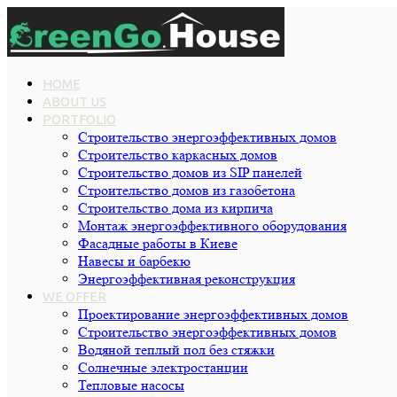
HOME
ABOUT US
PORTFOLIO
Строительство энергоэффективных домов
Строительство каркасных домов
Строительство домов из SIP панелей
Строительство домов из газобетона
Строительство дома из кирпича
Монтаж энергоэффективного оборудования
Фасадные работы в Киеве
Навесы и барбекю
Энергоэффективная реконструкция
WE OFFER
Проектирование энергоэффективных домов
Строительство энергоэффективных домов
Водяной теплый пол без стяжки
Cолнечные электростанции
Тепловые насосы