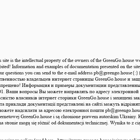
is site is the intellectual property of the owners of the GreenGo.house 
bited! Information and examples of documentation presented on the site 
 Your questions you can send to the e-mail address pb@greengo.hou
ственностью владельцев интернет страницы GreenGo.house и за
апрещено! Информация и примеры документации представленные 
1. Ваши вопросы Вы можете направлять по адресу электронной 
ласністю власників інтернет сторінки GreenGo.house і захищені 
а приклади документації представлені на сайті можуть відрізняти
те надсилати за адресою електронної пошти pb@greengo.house{:}{:
ony internetowej GreenGo.house i są chronione prawem autorskim Ukrai
na stronie mogą się różnić od dokumentacji technicznej. Wynika to z 