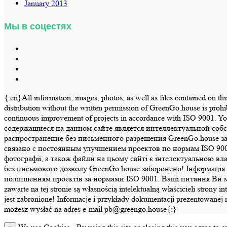
January 2013
Мы в соцестях
{:en}All information, images, photos, as well as files contained on th
distribution without the written permission of GreenGo.house is prohi
continuous improvement of projects in accordance with ISO 9001.
содержащиеся на данном сайте является интеллектуальной соб
распространение без письменного разрешения GreenGo.house з
связано с постоянным улучшением проектов по нормам ISO 900
фотографії, а також файли на цьому сайті є інтелектуальною в
без письмового дозволу GreenGo.house заборонено! Інформація т
поліпшенням проектів за нормами ISO 9001. Ваші питання Ви може
zawarte na tej stronie są własnością intelektualną właścicieli str
jest zabronione! Informacje i przykłady dokumentacji prezentowanej 
możesz wysłać na adres e-mail pb@greengo.house{:}