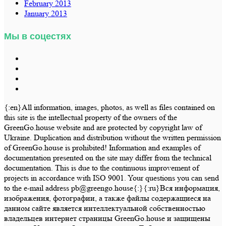
February 2013
January 2013
Мы в соцестях
{:en}All information, images, photos, as well as files contained on
this site is the intellectual property of the owners of the
GreenGo.house website and are protected by copyright law of
Ukraine. Duplication and distribution without the written permission
of GreenGo.house is prohibited! Information and examples of
documentation presented on the site may differ from the technical
documentation. This is due to the continuous improvement of
projects in accordance with ISO 9001. Your questions you can send
to the e-mail address pb@greengo.house{:}{:ru}Вся информация,
изображения, фотографии, а также файлы содержащиеся на
данном сайте является интеллектуальной собственностью
владельцев интернет страницы GreenGo.house и защищены