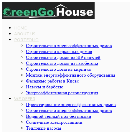
HOME
ABOUT US
PORTFOLIO
Строительство энергоэффективных домов
Строительство каркасных домов
Строительство домов из SIP панелей
Строительство домов из газобетона
Строительство дома из кирпича
Монтаж энергоэффективного оборудования
Фасадные работы в Киеве
Навесы и барбекю
Энергоэффективная реконструкция
WE OFFER
Проектирование энергоэффективных домов
Строительство энергоэффективных домов
Водяной теплый пол без стяжки
Cолнечные электростанции
Тепловые насосы