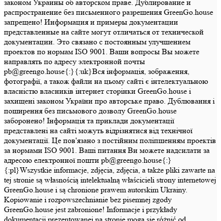
законом Украины об авторском праве. Дублирование и
распространение без письменного разрешения GreenGo.house
запрещено! Информация и примеры документации
представленные на сайте могут отличаться от технической
документации. Это связано с постоянным улучшением
проектов по нормам ISO 9001. Ваши вопросы Вы можете
направлять по адресу электронной почты
pb@greengo.house{:}{:uk}Вся інформація, зображення,
фотографії, а також файли на цьому сайті є інтелектуальною
власністю власників інтернет сторінки GreenGo.house і
захищені законом України про авторське право. Дублювання і
поширення без письмового дозволу GreenGo.house
заборонено! Інформація та приклади документації
представлені на сайті можуть відрізнятися від технічної
документації. Це пов'язано з постійним поліпшенням проектів
за нормами ISO 9001. Ваші питання Ви можете надсилати за
адресою електронної пошти pb@greengo.house{:}
{:pl}Wszystkie informacje, zdjęcia, zdjęcia, a także pliki zawarte na
tej stronie są własnością intelektualną właścicieli strony internetowej
GreenGo.house i są chronione prawem autorskim Ukrainy.
Kopiowanie i rozpowszechnianie bez pisemnej zgody
GreenGo.house jest zabronione! Informacje i przykłady
dokumentacji prezentowanej na stronie mogą się różnić od