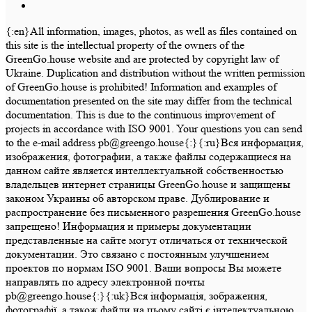
{:en}All information, images, photos, as well as files contained on
this site is the intellectual property of the owners of the
GreenGo.house website and are protected by copyright law of
Ukraine. Duplication and distribution without the written permission
of GreenGo.house is prohibited! Information and examples of
documentation presented on the site may differ from the technical
documentation. This is due to the continuous improvement of
projects in accordance with ISO 9001. Your questions you can send
to the e-mail address pb@greengo.house{:}{:ru}Вся информация,
изображения, фотографии, а также файлы содержащиеся на
данном сайте является интеллектуальной собственностью
владельцев интернет страницы GreenGo.house и защищены
законом Украины об авторском праве. Дублирование и
распространение без письменного разрешения GreenGo.house
запрещено! Информация и примеры документации
представленные на сайте могут отличаться от технической
документации. Это связано с постоянным улучшением
проектов по нормам ISO 9001. Ваши вопросы Вы можете
направлять по адресу электронной почты
pb@greengo.house{:}{:uk}Вся інформація, зображення,
фотографії, а також файли на цьому сайті є інтелектуальною