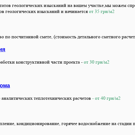
татов геологических изысканий на вашем участке,мы можем сп
тов геологических изысканий и начинается
от 35 грн/м2
во по посчитанной смете, (стоимость детального сметного расче
ия
работки конструктивной части проекта -
от 30 грн/м2
дома
е аналитических теплотехнических расчетов
- от 40 грн/м2
опление, кондиционирование, горячее водоснабжение на стадии