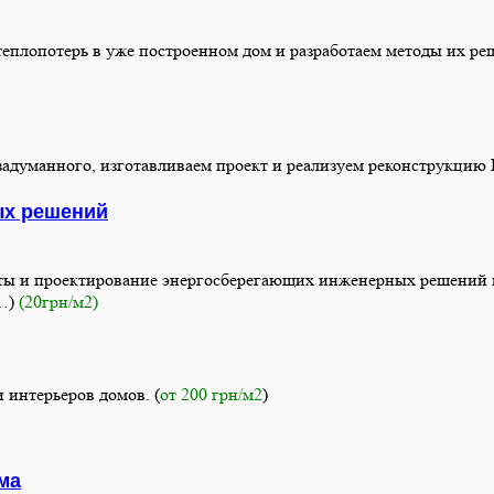
плопотерь в уже построенном дом и разработаем методы их реш
адуманного, изготавливаем проект и реализуем реконструкцию В
ых решений
ты и проектирование энергосберегающих инженерных решений 
С…)
(20грн/м2)
 интерьеров домов. (
от 200 грн/м2
)
ма