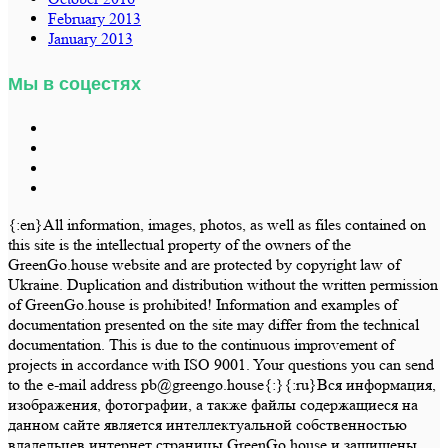
February 2013
January 2013
Мы в соцестях
{:en}All information, images, photos, as well as files contained on
this site is the intellectual property of the owners of the
GreenGo.house website and are protected by copyright law of
Ukraine. Duplication and distribution without the written permission
of GreenGo.house is prohibited! Information and examples of
documentation presented on the site may differ from the technical
documentation. This is due to the continuous improvement of
projects in accordance with ISO 9001. Your questions you can send
to the e-mail address pb@greengo.house{:}{:ru}Вся информация,
изображения, фотографии, а также файлы содержащиеся на
данном сайте является интеллектуальной собственностью
владельцев интернет страницы GreenGo.house и защищены