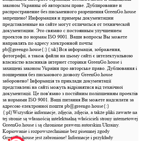
законом Украины об авторском праве. Дублирование и
распространение без письменного разрешения GreenGo.house
запрещено! Информация и примеры документации
представленные на сайте могут отличаться от технической
документации. Это связано с постоянным улучшением
проектов по нормам ISO 9001. Ваши вопросы Вы можете
направлять по адресу электронной почты
pb@greengo.house{:}{:uk}Вся інформація, зображення,
фотографії, а також файли на цьому сайті є інтелектуальною
власністю власників інтернет сторінки GreenGo.house і
захищені законом України про авторське право. Дублювання і
поширення без письмового дозволу GreenGo.house
заборонено! Інформація та приклади документації
представлені на сайті можуть відрізнятися від технічної
документації. Це пов'язано з постійним поліпшенням проектів
за нормами ISO 9001. Ваші питання Ви можете надсилати за
адресою електронної пошти pb@greengo.house{:}
{:pl}Wszystkie informacje, zdjęcia, zdjęcia, a także pliki zawarte na
tej stronie są własnością intelektualną właścicieli strony internetowej
GreenGo.house i są chronione prawem autorskim Ukrainy.
Kopiowanie i rozpowszechnianie bez pisemnej zgody
GreenGo.house jest zabronione! Informacje i przykłady