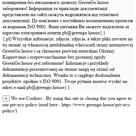
поширення без письмового дозволу GreenGo.house
заборонено! Інформація та приклади документації
представлені на сайті можуть відрізнятися від технічної
документації. Це пов'язано з постійним поліпшенням проектів
за нормами ISO 9001. Ваші питання Ви можете надсилати за
адресою електронної пошти pb@greengo.house{:}
{:pl}Wszystkie informacje, zdjęcia, zdjęcia, a także pliki zawarte na
tej stronie są własnością intelektualną właścicieli strony internetowej
GreenGo.house i są chronione prawem autorskim Ukrainy.
Kopiowanie i rozpowszechnianie bez pisemnej zgody
GreenGo.house jest zabronione! Informacje i przykłady
dokumentacji prezentowanej na stronie mogą się różnić od
dokumentacji technicznej. Wynika to z ciągłego doskonalenia
projektów zgodnie z ISO 9001. Twoje pytania możesz wysłać na
adres e-mail pb@greengo.house{:}
We use Cookies - By using this site or closing this you agree to
×
our privacy policy (read here - https://www.greengo.house/privacy-
policy/)