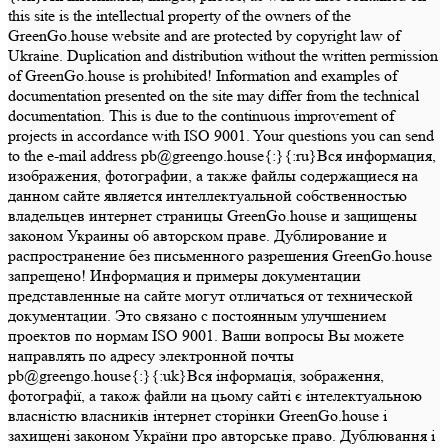
this site is the intellectual property of the owners of the
GreenGo.house website and are protected by copyright law of
Ukraine. Duplication and distribution without the written permission
of GreenGo.house is prohibited! Information and examples of
documentation presented on the site may differ from the technical
documentation. This is due to the continuous improvement of
projects in accordance with ISO 9001. Your questions you can send
to the e-mail address pb@greengo.house{:}{:ru}Вся информация,
изображения, фотографии, а также файлы содержащиеся на
данном сайте является интеллектуальной собственностью
владельцев интернет страницы GreenGo.house и защищены
законом Украины об авторском праве. Дублирование и
распространение без письменного разрешения GreenGo.house
запрещено! Информация и примеры документации
представленные на сайте могут отличаться от технической
документации. Это связано с постоянным улучшением
проектов по нормам ISO 9001. Ваши вопросы Вы можете
направлять по адресу электронной почты
pb@greengo.house{:}{:uk}Вся інформація, зображення,
фотографії, а також файли на цьому сайті є інтелектуальною
власністю власників інтернет сторінки GreenGo.house і
захищені законом України про авторське право. Дублювання і