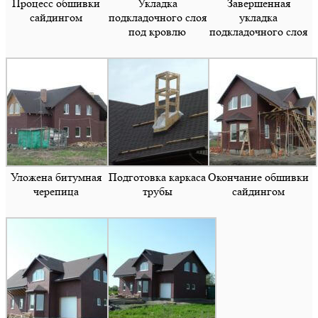
Процесс обшивки
Укладка
Завершенная
сайдингом
подкладочного слоя
укладка
под кровлю
подкладочного слоя
Уложена битумная
Подготовка каркаса
Окончание обшивки
черепица
трубы
сайдингом