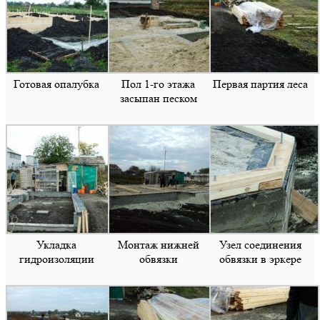
Готовая опалубка
Пол 1-го этажа
Первая партия леса
засыпан песком
Укладка
Монтаж нижней
Узел соединения
гидроизоляции
обвязки
обвязки в эркере