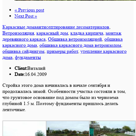
« Previous post
Next Post »
Каркасные дома
антисептирование лесоматериалов
,
Ветроизоляция
,
каркасный дом
,
кладка кирпича
,
монтаж
деревянного каркаса
,
Обшивка ветроизоляцией
,
обшивка
каркасного дома
,
обшивка каркасного дома ветроизолом
,
обшивка сайдингом
,
примеры работ
,
утепление каркасного
дома
,
фундаменты
Client:
Виталий
Date:
16.04.2009
Стройка этого дома начиналась в начале сентября и
продолжалась зимой. Особенности участка состояли в том,
что грунтовое основание под домом было из чернозема
глубиной 1.5 м. Поэтому фундаменты пришлось делать
ленточные.