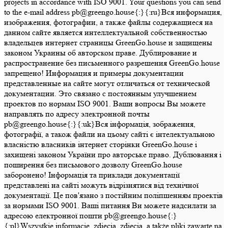
projects in accordance with ISO 9001. Your questions you can send
to the e-mail address pb@greengo.house{:}{:ru}Вся информация,
изображения, фотографии, а также файлы содержащиеся на
данном сайте является интеллектуальной собственностью
владельцев интернет страницы GreenGo.house и защищены
законом Украины об авторском праве. Дублирование и
распространение без письменного разрешения GreenGo.house
запрещено! Информация и примеры документации
представленные на сайте могут отличаться от технической
документации. Это связано с постоянным улучшением
проектов по нормам ISO 9001. Ваши вопросы Вы можете
направлять по адресу электронной почты
pb@greengo.house{:}{:uk}Вся інформація, зображення,
фотографії, а також файли на цьому сайті є інтелектуальною
власністю власників інтернет сторінки GreenGo.house і
захищені законом України про авторське право. Дублювання і
поширення без письмового дозволу GreenGo.house
заборонено! Інформація та приклади документації
представлені на сайті можуть відрізнятися від технічної
документації. Це пов'язано з постійним поліпшенням проектів
за нормами ISO 9001. Ваші питання Ви можете надсилати за
адресою електронної пошти pb@greengo.house{:}
{:pl}Wszystkie informacje, zdjęcia, zdjęcia, a także pliki zawarte na