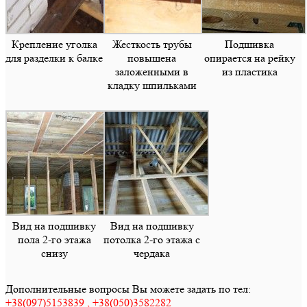
Крепление уголка
Жесткость трубы
Подшивка
для разделки к балке
повышена
опирается на рейку
заложенными в
из пластика
кладку шпильками
Вид на подшивку
Вид на подшивку
пола 2-го этажа
потолка 2-го этажа с
снизу
чердака
Дополнительные вопросы Вы можете задать по тел:
+38(097)5153839 , +38(050)3582282