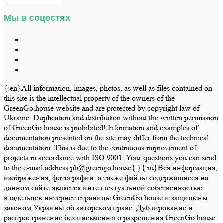
Мы в соцестях
{:en}All information, images, photos, as well as files contained on
this site is the intellectual property of the owners of the
GreenGo.house website and are protected by copyright law of
Ukraine. Duplication and distribution without the written permission
of GreenGo.house is prohibited! Information and examples of
documentation presented on the site may differ from the technical
documentation. This is due to the continuous improvement of
projects in accordance with ISO 9001. Your questions you can send
to the e-mail address pb@greengo.house{:}{:ru}Вся информация,
изображения, фотографии, а также файлы содержащиеся на
данном сайте является интеллектуальной собственностью
владельцев интернет страницы GreenGo.house и защищены
законом Украины об авторском праве. Дублирование и
распространение без письменного разрешения GreenGo.house