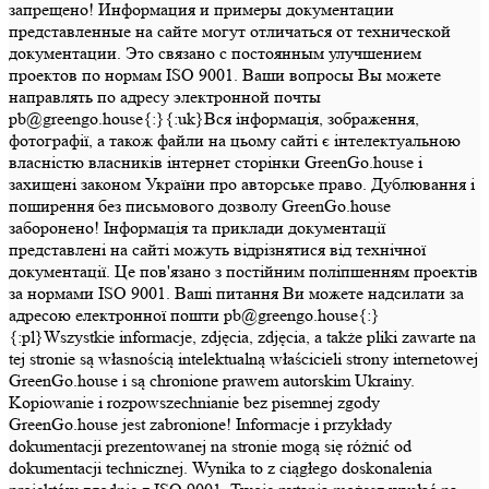
запрещено! Информация и примеры документации
представленные на сайте могут отличаться от технической
документации. Это связано с постоянным улучшением
проектов по нормам ISO 9001. Ваши вопросы Вы можете
направлять по адресу электронной почты
pb@greengo.house{:}{:uk}Вся інформація, зображення,
фотографії, а також файли на цьому сайті є інтелектуальною
власністю власників інтернет сторінки GreenGo.house і
захищені законом України про авторське право. Дублювання і
поширення без письмового дозволу GreenGo.house
заборонено! Інформація та приклади документації
представлені на сайті можуть відрізнятися від технічної
документації. Це пов'язано з постійним поліпшенням проектів
за нормами ISO 9001. Ваші питання Ви можете надсилати за
адресою електронної пошти pb@greengo.house{:}
{:pl}Wszystkie informacje, zdjęcia, zdjęcia, a także pliki zawarte na
tej stronie są własnością intelektualną właścicieli strony internetowej
GreenGo.house i są chronione prawem autorskim Ukrainy.
Kopiowanie i rozpowszechnianie bez pisemnej zgody
GreenGo.house jest zabronione! Informacje i przykłady
dokumentacji prezentowanej na stronie mogą się różnić od
dokumentacji technicznej. Wynika to z ciągłego doskonalenia