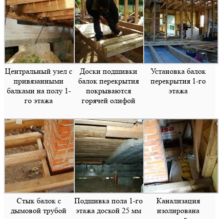
Центральный узел с
Доски подшивки
Установка балок
привязанными
балок перекрытия
перекрытия 1-го
балками на полу 1-
покрываются
этажа
го этажа
горячей олифой
Стык балок с
Подшивка пола 1-го
Канализация
дымовой трубой
этажа доской 25 мм
изолирована