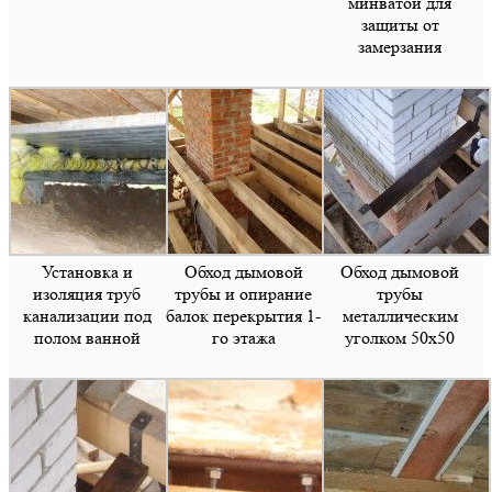
минватой для
защиты от
замерзания
Установка и
Обход дымовой
Обход дымовой
изоляция труб
трубы и опирание
трубы
канализации под
балок перекрытия 1-
металлическим
полом ванной
го этажа
уголком 50х50